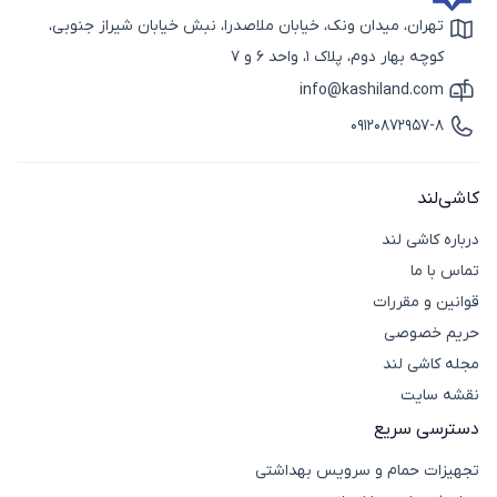
تهران، میدان ونک، خیابان ملاصدرا، نبش خیابان شیراز جنوبی،
آیکون نقشه
کوچه بهار دوم، پلاک 1، واحد 6 و 7
info@kashiland.com
آیکون ایمیل
09120872957-8
آیکون تماس
کاشی‌لند
درباره کاشی لند
تماس با ما
قوانین و مقررات
حریم خصوصی
مجله کاشی لند
نقشه سایت
دسترسی سریع
تجهیزات حمام و سرویس بهداشتی