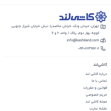
تهران، میدان ونک، خیابان ملاصدرا، نبش خیابان شیراز جنوبی،
آیکون نقشه
کوچه بهار دوم، پلاک 1، واحد 6 و 7
info@kashiland.com
آیکون ایمیل
09120872957-8
آیکون تماس
کاشی‌لند
درباره کاشی لند
تماس با ما
قوانین و مقررات
حریم خصوصی
مجله کاشی لند
نقشه سایت