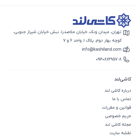
تهران، میدان ونک، خیابان ملاصدرا، نبش خیابان شیراز جنوبی،
آیکون نقشه
کوچه بهار دوم، پلاک 1، واحد 6 و 7
info@kashiland.com
آیکون ایمیل
09120872957-8
آیکون تماس
کاشی‌لند
درباره کاشی لند
تماس با ما
قوانین و مقررات
حریم خصوصی
مجله کاشی لند
نقشه سایت