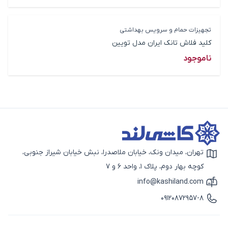
تجهیزات حمام و سرویس بهداشتی
کلید فلاش تانک ایران مدل تویین
ناموجود
تهران، میدان ونک، خیابان ملاصدرا، نبش خیابان شیراز جنوبی،
آیکون نقشه
کوچه بهار دوم، پلاک 1، واحد 6 و 7
info@kashiland.com
آیکون ایمیل
09120872957-8
آیکون تماس