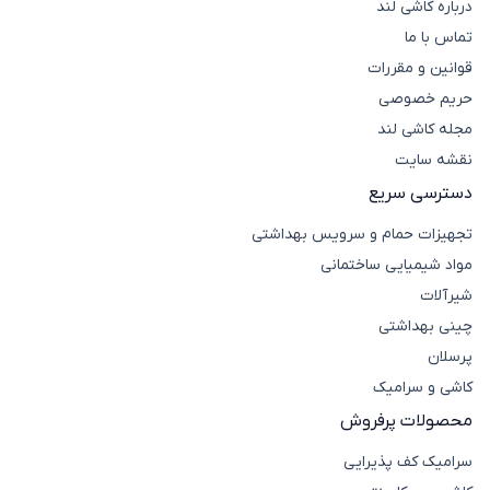
درباره کاشی لند
تماس با ما
قوانین و مقررات
حریم خصوصی
مجله کاشی لند
نقشه سایت
خصوصیات و مزایای توالت ایرانی تخت
دسترسی سریع
هزینه‌ی کمتر
تجهیزات حمام و سرویس بهداشتی
تمیزکاری آسان
مصرف آب کمتر
مواد شیمیایی ساختمانی
طراحی مینیمال و ساده
شیرآلات
مناسب برای فضاهای کوچک
چینی بهداشتی
قیمت توالت ایرانی تخت
پرسلان
قیمت توالت‌ ایرانی تخت به کیفیت مواد اولیه، برند
کاشی و سرامیک
تولیدکننده، طراحی، مدل، ابعاد و محل تولید بستگی دارد و
محصولات پرفروش
متغیر است.
خرید توالت ایرانی تخت از کاشی لند
سرامیک کف پذیرایی
کاشی لند
فروشگاه معتبری است که خرید محصولات