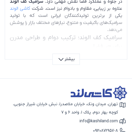
در جلوه و عملکرد فضا نقش مهمی دارد.
سرامیک کف الوند
علاوه بر زیبایی، مقاوم و بادوام نیز است. شرکت
کاشی الوند
یکی از برترین تولیدکنندگان ایرانی است که با تولید
سرامیک‌های باکیفیت و متنوع، نیازهای مختلف بازار را پوشش
می‌دهد.
سرامیک کف الوند؛ ترکیب دوام و طراحی مدرن
برای هر فضا
سرامیک‌های کف الوند در برابر رطوبت و سایش مقاوم و برای
بیشتر
خانه، مغازه یا محیط‌های پرتردد مناسب هستند. طرح‌های
مدرن در رنگ‌های بژ، طوسی و طرح سنگ طبیعی باعث
می‌شود که به راحتی با هر سبک دکوراسیونی هماهنگ باشند.
اگر دنبال ترکیب زیبایی و دوام هستید، این محصول انتخاب
درستی است.
تهران، میدان ونک، خیابان ملاصدرا، نبش خیابان شیراز جنوبی،
آیکون نقشه
کوچه بهار دوم، پلاک 1، واحد 6 و 7
info@kashiland.com
آیکون ایمیل
09120872957-8