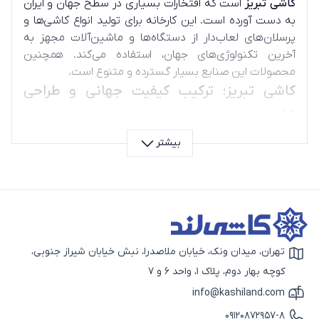
کاشی تبریز
است که افتخارات بسیاری در سطح جهان و ایران
به دست ‌آورده است. این کارخانه برای تولید انواع کاشی‌ها و
پرسلان‌های لعاب‌دار از دستگاه‌ها و ماشین‌آلات مجهز به
آخرین تکنولوژی‌های جهان، استفاده می‌کند. همچنین
محصولات این صنایع بسیار گسترده و متنوع است.
کاشی تبریز؛ ترکیب کیفیت جهانی و طراحی
مدرن
کاشی تبریز یکی از برندهای معتبر ایرانی است که کیفیت
بیشتر
جهانی را با طراحی‌های مدرن و متنوع ترکیب کرده است. اگر به
دنبال کاشی‌هایی هستید که بادوام و زیبا باشند، محصولات
تبریز انتخاب مطمئنی هستند. این برند با بهره‌گیری از
فناوری‌های روز و کنترل کیفی دقیق، محصولاتی مطابق با
استانداردهای اروپا تولید می‌کند.
تهران، میدان ونک، خیابان ملاصدرا، نبش خیابان شیراز جنوبی،
آیکون نقشه
کوچه بهار دوم، پلاک 1، واحد 6 و 7
info@kashiland.com
آیکون ایمیل
09120872957-8