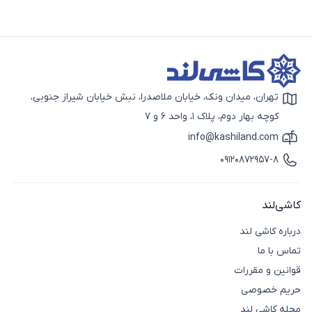
تهران، میدان ونک، خیابان ملاصدرا، نبش خیابان شیراز جنوبی،
آیکون نقشه
کوچه بهار دوم، پلاک 1، واحد 6 و 7
info@kashiland.com
آیکون ایمیل
09120872957-8
آیکون تماس
کاشی‌لند
درباره کاشی لند
تماس با ما
قوانین و مقررات
حریم خصوصی
مجله کاشی لند