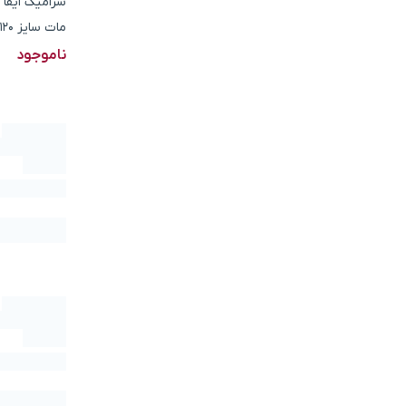
سرامیک ایفا 
مات سایز 120*20
ناموجود