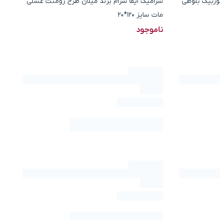
نوربیک بلوطی
سرامیک ایفا سرام برند میلان طرح رومنت عسلی
مات سایز 120*20
ناموجود