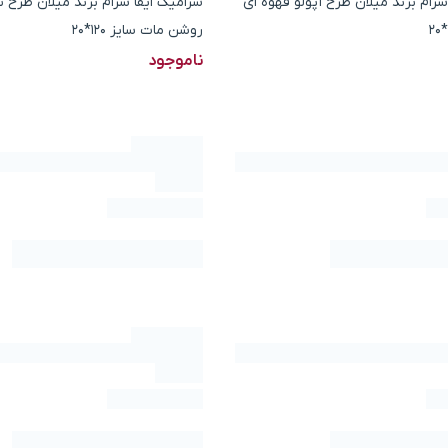
سرام برند میلان طرح آپولو قهوه ای
سرامیک ایفا سرام برند میلان طرح 
روشن مات سایز 120*20
ناموجود