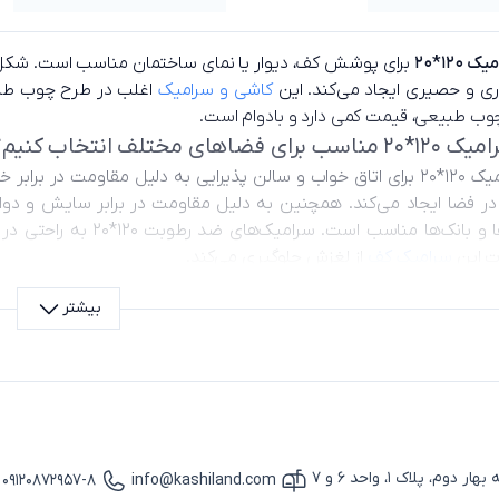
120*20
برای پوشش کف، دیوار یا نمای ساختمان مناسب است. ش
ی و حصیری ایجاد می‌کند. این
کاشی و سرامیک
اغلب در طرح چوب طبیعی
وب طبیعی، قیمت کمی دارد و بادوام است.
اهای مختلف انتخاب کنیم؟
انتخاب سرامیک ۱۲۰*۲۰ برای اتاق خواب و سالن پذیرایی به دلیل مقا
فضا ایجاد می‌کند. همچنین به دلیل مقاومت در برابر سایش و دوام بال
بیمارستان‌ها و بانک‌ه
ت این
سرامیک کف
از لغزش جلوگیری می‌کند.
کت چوبی است؟
بیشتر
سرامیک ۱۲۰*۲۰ نسبت به پارکت چوبی هزینه کمتری دارد و اقتصادی است. ن
ایی دارد و نیاز به تعویض زودهنگام ندارد درحالیکه پارکت چوبی ممکن 
 هر سبک دکوراسیونی
 با رنگ‌های خنثی خاکی و طوسی و سفید و با طرح‌های ساده و براق ان
میک‌های طرح چوب با رنگ‌های گرم قهوه‌ای و کرم حس سنتی و راحتی ایجا
زن و بدون طرح‌های زیاد، بهترین انتخاب هستند.
پلاک 1، واحد 6 و 7
09120872957-8
info@kashiland.com
آیکون ایمیل
آیکون تماس