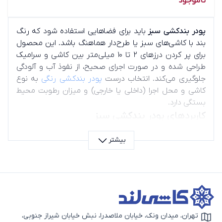
ناموجود
پودر بندکشی سبز
باید برای فضاهایی استفاده شود که رنگ
بند با کاشی‌های سبز یا طرح‌دار هماهنگ باشد. این محصول
برای پر کردن درزهای ۲ تا ۱۰ میلی‌متر بین کاشی و سرامیک
طراحی شده و در صورت اجرای صحیح، از نفوذ آب و آلودگی
جلوگیری می‌کند. انتخاب درست
پودر بندکشی رنگی
به نوع
کاشی و محل اجرا (داخلی یا خارجی) و میزان رطوبت محیط
بستگی دارد.
کاربردهای پودر بندکشی سبز
سرامیک‌های طرح‌دار با جزئیات سبز
بیشتر
کاشی و سرامیک
سبز ساده یا طیف سبز تیره
عدم تضاد با خطوط سفید یا طوسی در پروژه‌های خاص
فضاهای سرویس بهداشتی یا آشپزخانه با تم رنگی طبیعی
مزایای استفاده از پودر بندکشی سبز
مواد بندکشی
سبز موجب هماهنگی رنگی دقیق با
پرسلان
سبز، کاهش دیده شدن لکه‌های سطحی نسبت به رنگ
تهران، میدان ونک، خیابان ملاصدرا، نبش خیابان شیراز جنوبی،