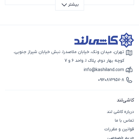
بیشتر
استفاده از تمیزکننده‌های مخصوص سطوح براق برای
کابینت‌های براق
تهران، میدان ونک، خیابان ملاصدرا، نبش خیابان شیراز جنوبی،
آیکون نقشه
کوچه بهار دوم، پلاک 1، واحد 6 و 7
info@kashiland.com
آیکون ایمیل
09120872957-8
آیکون تماس
انواع تمیز کننده کابینت
کاشی‌لند
تمیزکننده‌های کابینت در انواع مختلف تولید می‌شوند.
درباره کاشی لند
اسپری پاک کننده مخصوص کابینت ام دی اف (MDF)
تماس با ما
لبه‌های ام دی اف (MDF) نسبت به رطوبت حساس هستند.
قوانین و مقررات
به همین دلیل باید از محصولاتی استفاده کرد که به آبکشی
نیاز ندارند. همچنین فقط باید روی دستمال میکروفایبر (عدم
حریم خصوصی