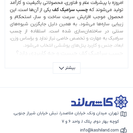
امروزه با پیشرفت علم و فناوری، محصولاتی باکیفیت و کارآمد
تولید می‌شوند که
چسب سرامیک کف
یکی از آن‌ها است. این
محصول موجب افزایش سرعت ساخت و ساز، استحکام و
زیبایی سازه‌ها می‌شود. به همین دلیل جایگزین شیوه‌های
سنتی در ساختمان‌سازی شده است. استفاده از چسب
سرامیک به مهارت و تخصص خاصی نیاز ندارد و براساس وزن،
ابعاد، جنس و کاربرد پنل‌های پوششی انتخاب می‌شود.
چسب سرامیک کف چیست و چه کاربردی دارد؟
چسب
کاشی و سرامیک
کف، چسب آماده یا پودری است که
بیشتر
برای نصب سرامیک و کاشی کف یا دیوار استفاده می‌شود. این
مواد شیمیایی ساختمانی
و چسب‌ها به‌دلیل چسبندگی و
سرعت اجرای زیاد و مقاومت در برابر رطوبت، جایگزین ملات
سنتی شده‌اند.
کدام نوع چسب سرامیک برای کف مناسب است؟
در انتخاب بهترین نوع چسب، به محل استفاده و نوع سطح
دقت کنید.
چسب کاشی پودری
برای حمام، سرویس بهداشتی،
تهران، میدان ونک، خیابان ملاصدرا، نبش خیابان شیراز جنوبی،
آیکون نقشه
استخر و فضاهای مرطوب مناسب و در برابر آب و دما مقاوم
کوچه بهار دوم، پلاک 1، واحد 6 و 7
است.
چسب کاشی خمیری
، آماده‎‌ی مصرف است و نیازی به
info@kashiland.com