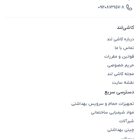
آیکون ایمیل
ترکیب با آب ندارد. این چسب برای سطوح دیواری و کف خشک
09120872957-8
اتاق‌ها یا آشپزخانه مناسب است. همچنین سرعت اجرای
آیکون تماس
زیادی دارد.
کاشی‌لند
درباره کاشی لند
تماس با ما
قوانین و مقررات
حریم خصوصی
مجله کاشی لند
نقشه سایت
دسترسی سریع
مزایای استفاده از چسب سرامیک کف
تجهیزات حمام و سرویس بهداشتی
سبک و اقتصادی
مواد شیمیایی ساختمانی
سازگار با محیط زیست
شیرآلات
اجرای آسان با ماله‌ی شانه‌دار
چینی بهداشتی
مقاوم در برابر آب و گرما و تغییرات دمایی
پرسلان