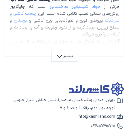
جزئی از
مواد شیمیایی ساختمانی
است که جایگزین
روش‌های سنتی نصب کاشی شده است. این
چسب کاشی و
سرامیک
پیوندی قوی و نفوذناپذیر بین کاشی و
پرسلان
و
سطح زیرین ایجاد کرده و از نفوذ رطوبت و آب و ایجاد نم و
کپک جلوگیری می‌کند.
آشنایی با ویژگی‌ها و مزایای استفاده از چسب
کاشی ضد آب
بیشتر
انعطاف‌پذیر
طول عمر زیاد
چسبندگی قوی
سرعت و سهولت اجرا
جلوگیری از رشد قارچ و کپک
مقاوم در برابر مواد شیمیایی و رطوبت و آب
معرفی انواع چسب کاشی ضد آب
تهران، میدان ونک، خیابان ملاصدرا، نبش خیابان شیراز جنوبی،
آیکون نقشه
کوچه بهار دوم، پلاک 1، واحد 6 و 7
چسب‌های
کاشی و سرامیک
ضد آب و
چسب استخری
متنوع
هستند و به دلیل ترکیبات و ویژگی‌هایشان، کاربردهای
info@kashiland.com
آیکون ایمیل
متفاوتی دارند. شرایط محیطی، نوع کاشی، میزان رطوبت و
09120872957-8