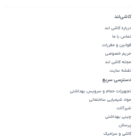
سطح زیرین در انتخاب نوع چسب موثرند. به همین دلیل
آیکون تماس
شناخت انواع چسب‌های کاشی و ویژگی‌هایشان ضروری است.
نوع چسب
کاشی‌لند
ویژگی‌ها
کاشی ضد آب
درباره کاشی لند
چسب کاشی
آماده‌ی مصرف، انعطاف‌پذیر، مناسب حمام و
تماس با ما
خمیری
آشپزخانه
قوانین و مقررات
چسب کاشی
سیمانی، مقاوم و ضد آب، مناسب کف و
پودری
دیوار فضاهای داخلی و خارجی
حریم خصوصی
دوجزئی، مقاوم، مناسب استخر و محیط‌های
مجله کاشی لند
چسب اپوکسی
صنعتی
نقشه سایت
دسترسی سریع
تجهیزات حمام و سرویس بهداشتی
مواد شیمیایی ساختمانی
شیرآلات
چینی بهداشتی
پرسلان
کاشی و سرامیک