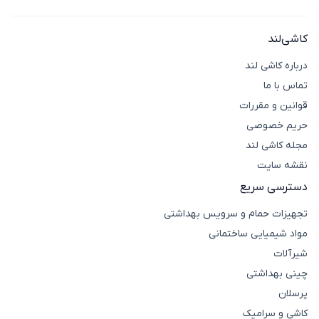
آیکون تماس
شده‌اند و ظاهر آن به‌صورت زاویه‌دار است که جذابیتی خاص
به آن بخشیده است. آلیاژ به‌کاررفته در بدنه آن نیز از برنج
کاشی‌لند
است که دوام و طول عمر بالایی دارد.
کارتریج شیرآلات طرح یونیک از نوع 35 میلی‌متری است و در
درباره کاشی لند
برابر دما و فشار بالا مقاوم است.کلیه شیرآلات شودر دارای
تماس با ما
ضمانت و خدمات پس از فروش هستند و شیرآلات طرح
قوانین و مقررات
یونیک هم از این قاعده مستثنی نیست.
حریم خصوصی
اگر می‌خواهید شیرآلاتی داشته باشید که علاوه بر عملکرد
قوی با رنگ و ظاهر آشپزخانه یا حمام و سرویس بهداشتی
مجله کاشی لند
شما ست باشد، شیرآلات شودر طرح یونیک گزینه‌ای مناسب
نقشه سایت
است.
دسترسی سریع
در جدول زیر ویژگی‌های هر یک از شیرآلات طرح یونیک را بیان
می‌کنیم:
تجهیزات حمام و سرویس بهداشتی
نوع
ویژگی
مواد شیمیایی ساختمانی
شیر ظرف‌شویی
شیرآلات
با ارتفاع مناسب و علم چرخان 360 درجه
طرح یونیک
چینی بهداشتی
شیر روشویی طرح
اهرم روی شیر، دارای پرلاتور کاهنده
پرسلان
یونیک
مصرف آب
کاشی و سرامیک