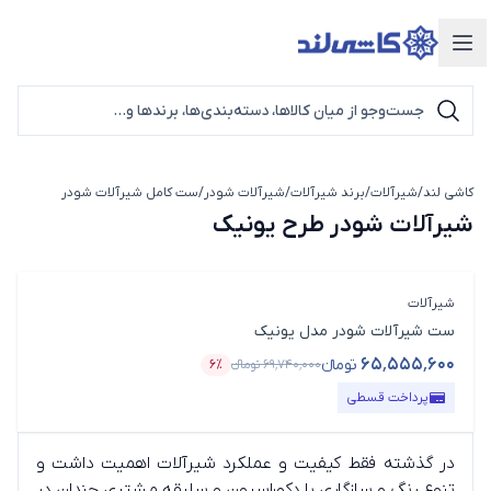
دسته‌بندی محصولات
کاشی لند
/
شیرآلات
/
برند شیرآلات
/
شیرآلات شودر
/
ست کامل شیرآلات شودر
شیرآلات شو
شیرآلات شودر طرح یونیک
شیرآلات
ست شیرآلات شودر مدل یونیک
۶۵٬۵۵۵٬۶۰۰
تومانء
۶۹٬۷۴۰٬۰۰۰
تومانء
۶٪
قیمت محصول
درصد تخفیف
پرداخت قسطی
در گذشته فقط کیفیت و عملکرد شیرآلات اهمیت داشت و
تنوع رنگ و سازگاری با دکوراسیون و سلیقه مشتری چندان در