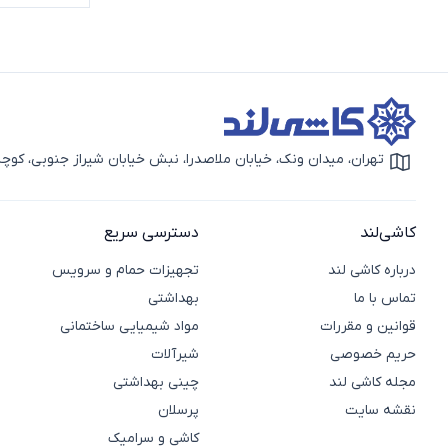
مزایای عل
کمک به شس
صرفه‌جویی 
کنترل بهتر ب
شستشوی آسا
قیمت علم
تهران، میدان ونک، خیابان ملاصدرا، نبش خیابان شیراز جنوبی، کوچه بهار دوم، 
قیمت علم دو
آیکون نقشه
خرید علم 
کاشی لند
پور
کاشی‌لند
دسترسی سریع
درباره کاشی لند
تجهیزات حمام و سرویس
تماس با ما
بهداشتی
قوانین و مقررات
مواد شیمیایی ساختمانی
حریم خصوصی
شیرآلات
مجله کاشی لند
چینی بهداشتی
نقشه سایت
پرسلان
کاشی و سرامیک