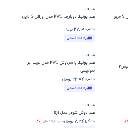
شیرآلات
علم یونیکا دوپارچه KWC مدل اوراکل S دایره
۲۷٬۱۸۰٬۰۰۰
تومانء
قیمت محصول
پرداخت قسطی
شیرآلات
علم یونیکا با سردوش KWC مدل فیت ایر
سوئیسی
۲۲٬۸۴۰٬۰۰۰
تومانء
قیمت محصول
پرداخت قسطی
شیرآلات
علم دوش شودر مدل آرکا
۷٬۳۴۱٬۴۰۰
تومانء
۶
۷٬۸۱۰٬۰۰۰
تومانء
۶٪
درصد تخفیف
قیمت محصول
درصد تخفیف