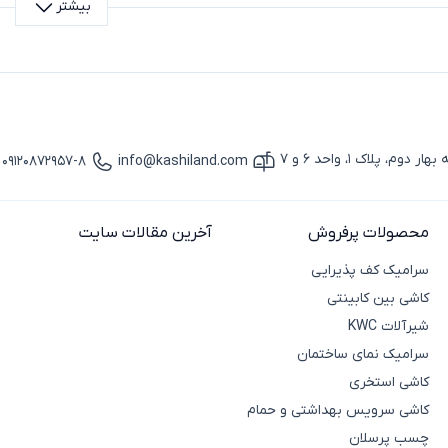
بیشتر
م دوش یونیکا
تشوی حمام
در مصرف آب
رای افراد مسن یا ناتوان
ن کودکان و حیوانات خانگی
 دوش یونیکا
پلاک 1، واحد 6 و 7
09120872957-8
info@kashiland.com
ش یونیکا به مدل، جنس، ویژگی‌ها و برند بستگی دارد و متفاوت است.
آیکون ایمیل
آیکون تماس
دوش یونیکا از کاشی لند
تال تخصصی صنعت ساختمان در ایران است که محصولات متنوع از برنده
محصولات پرفروش
آخرین مقالات سایت
سرامیک کف پذیرایی
کاشی بین کابینتی
شیرآلات KWC
سرامیک نمای ساختمان
کاشی استخری
کاشی سرویس بهداشتی و حمام
چسب پرسلان