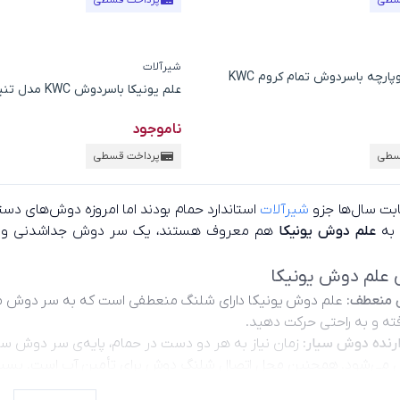
سطی
پرداخت قسطی
شیرآلات
علم یونیکا دوپارچه باسردوش تمام کروم KWC
علم یونیکا باسردوش KWC مدل تنیس
ناموجود
سطی
پرداخت قسطی
بت سال‌ها جزو
شیرآلات
استاندارد حمام بودند اما امروزه دوش‌های دس
 به
علم دوش یونیکا
هم معروف هستند، یک سر دوش جداشدنی و سیار
 علم دوش یونیکا
منعطف:
علم دوش یونیکا دارای شلنگ منعطفی است که به سر دوش مت
ه و به راحتی حرکت دهید.
رنده دوش سیار:
زمان نیاز به هر دو دست در حمام، پایه‌ی سر دوش سیار
ی‌شود. همچنین محل اتصال شلنگ دوش برای تأمین آب است.
بسیا
تنظیم موقعیت سر دوش نیز هستند.