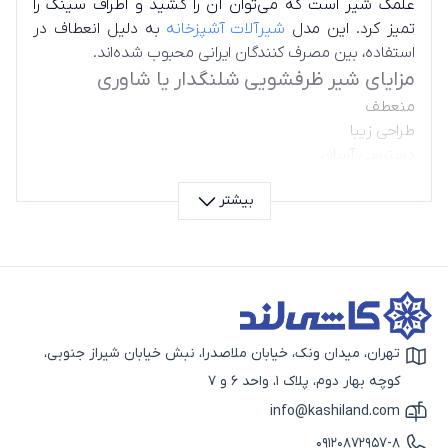
علمک شیر است که می‌توان آن را کشید و اطراف سینک را
تمیز کرد. این مدل
شیرآلات آشپزخانه
به دلیل انعطاف در
استفاده، بین مصرف کنندگان ایرانی محبوب شده‌اند.
مزایای شیر ظرفشویی شلنگدار یا شاوری
منعطف
طراحی زیبا
دسترسی آسان
شستشوی آسان
بیشتر
طراحی ارگونومیک
معایب شیر ظرفشویی شلنگدار (شاوری)
معایب شیر آشپزخانه شلنگ دار یا شاوری
قیمت زیاد
پاشش احتمالی
عدم سازگاری با همه سینک‌ها
تهران، میدان ونک، خیابان ملاصدرا، نبش خیابان شیراز جنوبی،
آسیب دیدن شلنگ جمع‌شونده
آیکون نقشه
کوچه بهار دوم، پلاک 1، واحد 6 و 7
ویژگی‌های شیر ظرفشویی شاوری
info@kashiland.com
شلنگ‌های شیر ظرفشویی از فلز و پلاستیک ساخته می‌شوند.
آیکون ایمیل
سردوش‌های این نوع شیرها در مدل‌های پخش کننده‌ی آب
09120872957-8