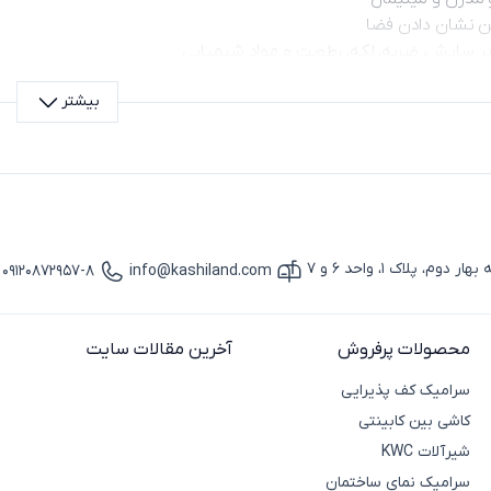
ن نشان دادن فضا
ابر سایش، ضربه، لکه، رطوبت و مواد شیمیایی
ی سرامیک پرسلان طوسی
بیشتر
پرسلان رنگ طوسی
سرامیک اسلب کف
سالن، پذیر
سرامیک پرسلان دیوار
حمام، دس
میک اسلب کانتری
و میزهای دکوراتیو
سرامیک پرسلان نمای ساختمان
تراس یا م
فضاهای تجاری و اداری
رستوران‌ها، 
پلاک 1، واحد 6 و 7
09120872957-8
info@kashiland.com
آیکون ایمیل
آیکون تماس
محصولات پرفروش
آخرین مقالات سایت
سرامیک کف پذیرایی
کاشی بین کابینتی
شیرآلات KWC
سرامیک نمای ساختمان