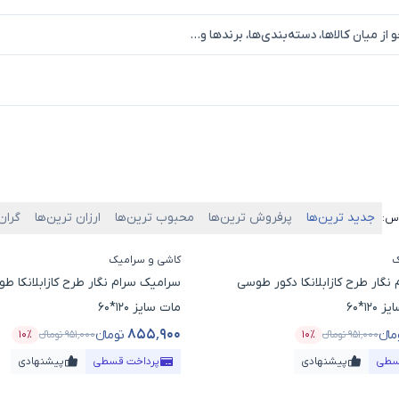
جدید ترین‌ها
پرفروش ترین‌ها
محبوب ترین‌ها
ارزان ترین‌ها
گران
اس:
ک
کاشی و سرامیک
نگار طرح کازابلانکا دکور طوسی
سرامیک سرام نگار طرح کازابلانکا ط
مات سایز 120*60
۸۵۵٬۹۰۰
مانء
تومانء
۹۵۱٬۰۰۰
تومانء
۱۰٪
۹۵۱٬۰۰۰
تومانء
۱۰٪
ول
درصد تخفیف
قیمت محصول
درصد 
سطی
پیشنهادی
پرداخت قسطی
پیشنهادی