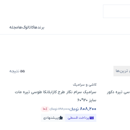
برندها
کاتالوگ‌ها
مجله
 ترین‌ها
نتیجه
515
کاشی و سرامیک
وسی تیره دکور
سرامیک سرام نگار طرح کازابلانکا طوسی تیره مات
سایز 120*60
۸۰۸٬۲۰۰
تومانء
۸۹۸٬۰۰۰
تومانء
۱۰٪
تخفیف
قیمت محصول
درصد تخفیف
پرداخت قسطی
پیشنهادی