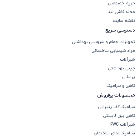
از پرسلان ضد اسید در کف و دیواره‌ی مخازن مواد شیمیایی
حریم خصوصی
برای جلوگیری از خوردگی و نشت استفاده می‌شود. از
کاشی
مجله کاشی لند
ضد اسید
در کف و دیواره‌ی آزمایشگاه‌ها به دلیل مقاومت
نقشه سایت
شیمیایی و سهولت در نظافت استفاده می‌کنند. همچنین
دسترسی سریع
سرامیک ضد اسید
در کف کارخانجات صنایع غذایی به دلیل
مقاومت در برابر اسیدها و حفظ بهداشت کاربردی است.
تجهیزات حمام و سرویس بهداشتی
پرسلان ضد اسید برای کف محیط‌های صنعتی با ترافیک
مواد شیمیایی ساختمانی
سنگین و تماس مواد خورنده، برای محیط‌های بهداشتی
شیرآلات
بیمارستان‌ها و سرویس‌های بهداشتی و برای کف و دیواره‌ی
چینی بهداشتی
استخرها مناسب است.
نکات مهم در انتخاب و نصب پرسلان ضد اسید
پرسلان
در انتخاب پرسلان ضد اسید به استانداردهای ملی و
کاشی و سرامیک
بین‌المللی که تضمین کننده‌ی کیفیت و عملکرد محصول
محصولات پرفروش
هستند و براساس نوع مواد شیمیایی موجود و شرایط
سرامیک کف پذیرایی
محیطی توجه کنید. زیرا ساختار و عملکرد پرسلان‌های ضد
اسید با پرسلان‌های ضد قلیا متفاوت هستند. در نصب
کاشی بین کابینتی
پرسلان ضد اسید از چسب‌های مخصوص ضد اسید استفاده
شیرآلات KWC
کنید. فاصله‌ی استاندارد بندکشی‌ها باید رعایت شود. برای پر
سرامیک نمای ساختمان
کردن فاصله‌ی بین پرسلان‌ها حتما باید از ملات‌های ضد اسید