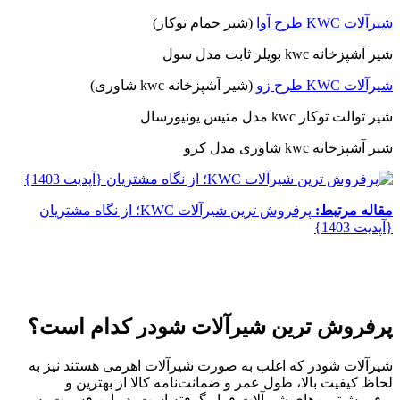
شیرآلات KWC طرح آوا
(شیر حمام توکار)
شیر آشپزخانه kwc بویلر ثابت مدل سول
شیرآلات KWC طرح زو
(شیر آشپزخانه kwc شاوری)
شیر توالت توکار kwc مدل متیس یونیورسال
شیر آشپزخانه kwc شاوری مدل کرو
مقاله مرتبط:
پرفروش ترین شیرآلات KWC؛ از نگاه مشتریان
{آپدیت 1403}
پرفروش ترین شیرآلات شودر کدام است؟
شیرآلات شودر که اغلب به صورت شیرآلات اهرمی هستند نیز به
لحاظ کیفیت بالا، طول عمر و ضمانت‌نامه کالا از بهترین و
پرفروش‌ترین‌های شیرآلات قرار گرفته است. در این قسمت به