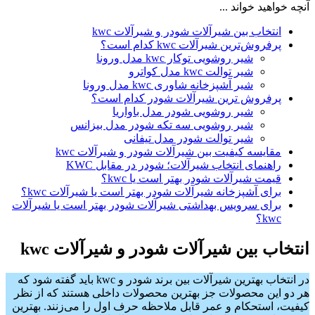
آنچه خواهید خواند ...
انتخاب بین شیرآلات شودر و شیرآلات kwc
پرفروش‌ترین شیرآلات kwc کدام است؟
شیر روشویی توکار kwc مدل ورونا
شیر توالت kwc مدل کواترو
شیر آشپزخانه شاوری kwc مدل ورونا
پرفروش ترین شیرآلات شودر کدام است؟
شیر روشویی شودر مدل باواریا
شیر روشویی سه تکه شودر مدل بیزانس
شیر توالت شودر مدل تیفانی
مقایسه کیفیت بین شیرآلات شودر و شیرآلات kwc
راهنمای انتخاب شیرآلات؛ شودر در مقابل KWC
قیمت شیرآلات شودر بهتر است یا kwc؟
برای آشپزخانه شیرآلات شودر بهتر است یا شیرآلات kwc؟
برای سرویس بهداشتی شیرآلات شودر بهتر است یا شیرآلات
kwc؟
انتخاب بین شیرآلات شودر و شیرآلات kwc
در انتخاب بهترین شیرآلات بین برند شودر و kwc باید گفته شود که
هر دو این محصولات جز بهترین محصولات داخلی هستند که از نظر
کیفیت، استحکام و عمر قابل ملاحظه حرف اول را می‌زنند. بهترین