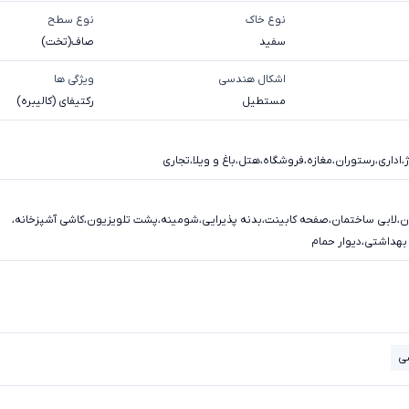
نوع خاک
نوع سطح
سفيد
صاف(تخت)
اشکال هندسی
ویژگی ها
مستطیل
رکتیفای (کالیبره)
،
اداری
،
رستوران
،
مغازه
،
فروشگاه
،
هتل
،
باغ و ویلا
،
تجاری
ن
،
لابی ساختمان
،
صفحه کابینت
،
بدنه پذیرایی
،
شومینه
،
پشت تلویزیون
،
کاشی آشپزخانه
،
بهداشتی
،
دیوار حمام
ی