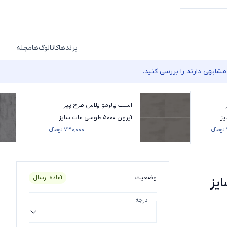
برندها
کاتالوگ‌ها
مجله
شابهی دارند را بررسی کنید.
اسلب پالرمو پلاس طرح پیر
ایز
آیرون 5000 طوسی مات سایز
120*120
۷۳۰٬۰۰۰ تومانء
وضعیت
:
آماده ارسال
مات سایز
درجه