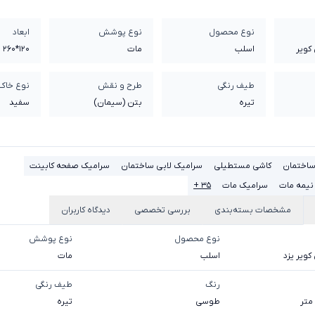
نوع محصول
نوع پوشش
ابعاد
کویر
اسلب
مات
120*260 سانتی متر
طیف رنگی
طرح و نقش
نوع خاک
تیره
بتن (سیمان)
سفيد
ساختمان
کاشی مستطیلی
سرامیک لابی ساختمان
سرامیک صفحه کابینت
نیمه مات
سرامیک مات
۳۵ +
مشخصات بسته‌بندی
بررسی تخصصی
دیدگاه کاربران
نوع محصول
نوع پوشش
ویر یزد
اسلب
مات
رنگ
طیف رنگی
طوسی
تیره