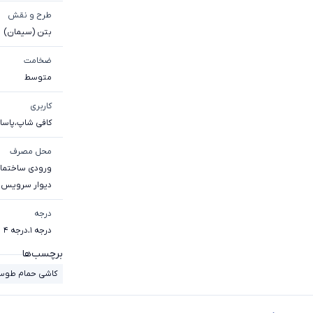
طرح و نقش
بتن (سیمان)
ضخامت
متوسط
کاربری
کافی شاپ
،
پاساژ
محل مصرف
ورودی ساختما
دیوار سرویس 
درجه
درجه 1
،
درجه 4
برچسب‌ها
کاشی حمام طوس