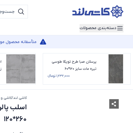
دسته‌بندی محصولات
متأسفانه محصول مورد 
پرسلان صبا طرح تویگا طوسی
ا
تیره مات سایز 120*60
۱٬۲۳۲٬۰۰۰ تومانء
سای
کاشی لند
/
کاشی و 
260*120