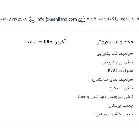
پلاک 1، واحد 6 و 7
09120872957-8
info@kashiland.com
آیکون ایمیل
آیکون تماس
محصولات پرفروش
آخرین مقالات سایت
سرامیک کف پذیرایی
کاشی بین کابینتی
شیرآلات KWC
سرامیک نمای ساختمان
کاشی استخری
کاشی سرویس بهداشتی و حمام
چسب پرسلان
چسب کاشی و سرامیک