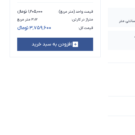
۱٬۲۰۵٬۰۰۰ تومانء
قیمت واحد (متر مربع)
:
متراژ در کارتن
:
۳٫۱۲ متر مربع
۳٬۷۵۹٬۶۰۰ تومانء
قیمت کل
:
افزودن به سبد خرید