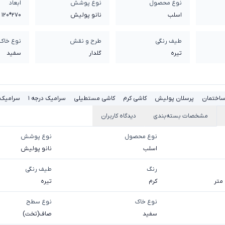
نوع محصول
نوع پوشش
ابعاد
اسلب
نانو پولیش
270*120 سانتی متر
طیف رنگی
طرح و نقش
نوع خاک
تیره
گلدار
سفيد
ساختمان
پرسلان پولیش
کاشی کرم
کاشی مستطیلی
سرامیک درجه 1
سرامیک 
مشخصات بسته‌بندی
دیدگاه کاربران
نوع محصول
نوع پوشش
اسلب
نانو پولیش
رنگ
طیف رنگی
کرم
تیره
نوع خاک
نوع سطح
سفيد
صاف(تخت)