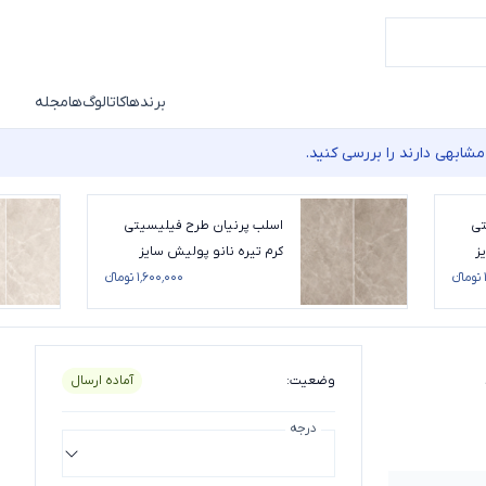
برندها
کاتالوگ‌ها
مجله
شابهی دارند را بررسی کنید.
تی
اسلب پرنیان طرح فیلیسیتی
ز
کرم تیره نانو پولیش سایز
270*120
۱٬۶۰۰٬۰۰۰ تومانء
وضعیت
:
آماده ارسال
درجه