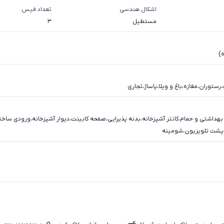
اشکال هندسی
تعداد فیس
مستطیل
3
ه)
،
رستوران
،
مغازه
،
باغ و ویلا
،
پاساژ
،
تجاری
بهداشتی و حمام
،
کانتر آشپزخانه
،
بدنه پذیرایی
،
صفحه کابینت
،
دیوار آشپزخانه
،
ورودی ساخت
پشت تلویزیون
،
شومینه