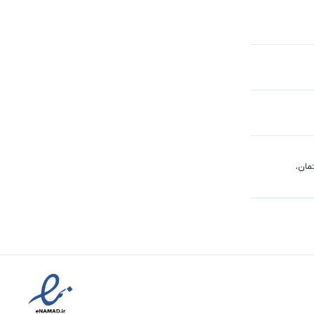
مان
،