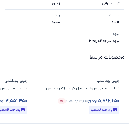
توالت ایرانی
زمین
ضمانت
رنگ
12 ماه
سفید
درجه
درجه 1
،
درجه 2
،
درجه 3
محصولات مرتبط
چینی بهداشتی
چینی بهداشتی
توالت زمینی مروارید مدل کرون 59 ریم لس
توالت زمینی مروارید م
۴٬۵۵۱٬۴۵۰
۵٬۸۹۶٬۶۵۰
تومانء
توم
۶٬۲۰۷٬۰۰۰
تومانء
۵٪
قیمت محصول
درصد تخفیف
قیمت محصول
پرداخت قسطی
پرداخت قسطی