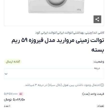
کاشی لند
/
چینی بهداشتی
/
توالت ایرانی
/
توالت ایرانی گود
توالت زمینی مروارید مدل فیروزه 59 ری
توالت زمینی مروارید مدل فیروزه 59 ریم
بسته
وضعیت
:
آماده ارسال
درجه
احتمال وجود داشتن پین هول (خال سیاه) در درجه 3 میباشد.
۵٬۳۵۷٬۰۰۰
قیمت واحد (عدد)
:
۵٪
درصد تخفیف
۵٬۰۸۹٬۱۵۰ تومانء
تعداد
:
۱ عدد