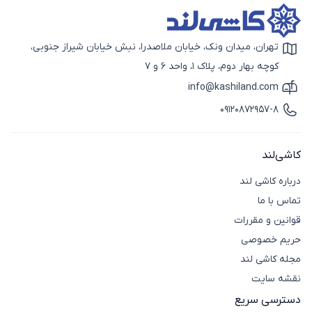
تهران، میدان ونک، خیابان ملاصدرا، نبش خیابان شیراز جنوبی،
آیکون نقشه
کوچه بهار دوم، پلاک 1، واحد 6 و 7
info@kashiland.com
آیکون ایمیل
09120872957-8
آیکون تماس
کاشی‌لند
درباره کاشی لند
تماس با ما
قوانین و مقررات
حریم خصوصی
مجله کاشی لند
نقشه سایت
دسترسی سریع