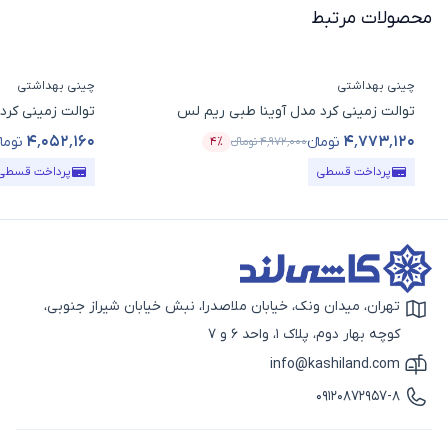
محصولات مرتبط
چینی بهداشتی
چینی بهداشتی
توالت زمینی کرد مدل آوینا طبی ریم لس
توالت زمینی کرد
۴٬۰۵۲٬۱۶۰
۴٬۷۷۳٬۱۲۰
تومانء
تومان
۴٬۹۷۲٬۰۰۰
تومانء
۴٪
قیمت محصول
درصد تخفیف
قیمت محصول
پرداخت قسطی
پرداخت قسطی
تهران، میدان ونک، خیابان ملاصدرا، نبش خیابان شیراز جنوبی،
آیکون نقشه
کوچه بهار دوم، پلاک 1، واحد 6 و 7
info@kashiland.com
آیکون ایمیل
09120872957-8
آیکون تماس