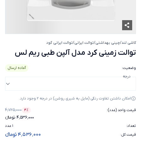
کاشی لند
/
چینی بهداشتی
/
توالت ایرانی
/
توالت ایرانی گود
توالت زمینی کرد مدل آلپن ط
توالت زمینی کرد مدل آلپن طبی ریم لس
وضعیت
:
آماده ارسال
درجه
امکان داشتن تفاوت رنگی (مایل به شیری روشن) در درجه 2 وجود دارد.
۴٬۷۲۵٬۰۰۰
قیمت واحد (عدد)
:
۴٪
درصد تخفیف
۴٬۵۳۶٬۰۰۰ تومانء
تعداد
:
۱ عدد
۴٬۵۳۶٬۰۰۰ تومانء
قیمت کل
: