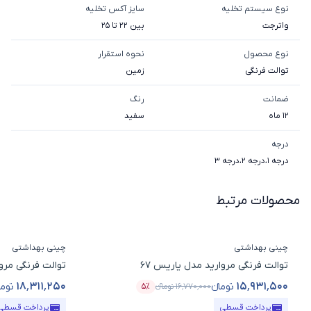
نوع سیستم تخلیه
سایز آکس تخلیه
واترجت
بین 22 تا 25
نوع محصول
نحوه استقرار
توالت فرنگی
زمین
ضمانت
رنگ
12 ماه
سفید
درجه
درجه 1
،
درجه 2
،
درجه 3
محصولات مرتبط
چینی بهداشتی
چینی بهداشتی
توالت فرنگی مروارید مدل یاریس 67
توالت فرنگی مروار
۱۸٬۳۱۱٬۲۵۰
۱۵٬۹۳۱٬۵۰۰
تومانء
توما
۱۶٬۷۷۰٬۰۰۰
تومانء
۵٪
قیمت محصول
درصد تخفیف
قیمت محصول
پرداخت قسطی
پرداخت قسطی