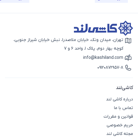
تهران، میدان ونک، خیابان ملاصدرا، نبش خیابان شیراز جنوبی،
آیکون نقشه
کوچه بهار دوم، پلاک 1، واحد 6 و 7
info@kashiland.com
آیکون ایمیل
09120872957-8
آیکون تماس
کاشی‌لند
درباره کاشی لند
تماس با ما
قوانین و مقررات
حریم خصوصی
مجله کاشی لند