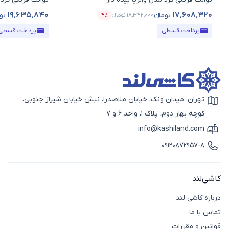
۱۹٬۶۳۵٬۸۴۰
۱۷٬۶۰۸٬۳۲۰
تومانء
تو
۱۸٬۳۴۲٬۰۰۰
تومانء
۴٪
قیمت محصول
درصد تخفیف
قیمت محصول
پرداخت قسطی
پرداخت قسطی
تهران، میدان ونک، خیابان ملاصدرا، نبش خیابان شیراز جنوبی،
آیکون نقشه
کوچه بهار دوم، پلاک 1، واحد 6 و 7
info@kashiland.com
آیکون ایمیل
09120872957-8
آیکون تماس
کاشی‌لند
درباره کاشی لند
تماس با ما
قوانین و مقررات