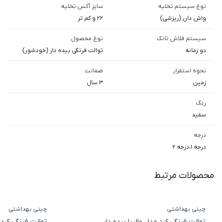
نوع سیستم تخلیه
سایز آکس تخلیه
واش دان (ریزشی)
22 و کم تر
سیستم فلاش تانک
نوع محصول
دو زمانه
توالت فرنگی بیده دار (خودشور)
نحوه استقرار
ضمانت
زمین
3 سال
رنگ
سفید
درجه
درجه 1
،
درجه 2
محصولات مرتبط
چینی بهداشتی
چینی بهداشتی
توالت فرنگی کرد مدل والریا بیده دار
توالت فرنگی کرد 