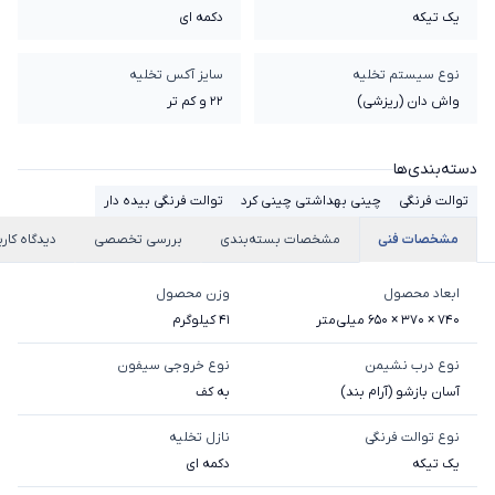
یک تیکه
دکمه ای
نوع سیستم تخلیه
سایز آکس تخلیه
واش دان (ریزشی)
22 و کم تر
دسته‌بندی‌ها
توالت فرنگی
چینی بهداشتی چینی کرد
توالت فرنگی بیده دار
مشخصات فنی
مشخصات بسته‌بندی
بررسی تخصصی
دیدگاه کارب
ابعاد محصول
وزن محصول
740 × 370 × 650 میلی‌متر
41 کیلوگرم
نوع درب نشیمن
نوع خروجی سیفون
آسان بازشو (آرام بند)
به کف
نوع توالت فرنگی
نازل تخلیه
یک تیکه
دکمه ای