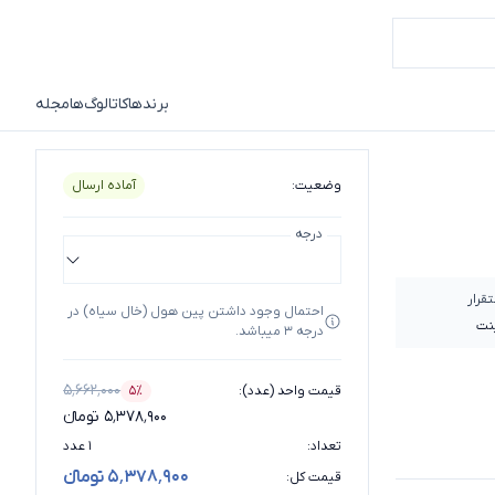
برندها
کاتالوگ‌ها
مجله
وضعیت
:
آماده ارسال
درجه
قرار
احتمال وجود داشتن پین هول (خال سیاه) در
نت
درجه 3 میباشد.
۵٬۶۶۲٬۰۰۰
قیمت واحد (عدد)
:
۵٪
درصد تخفیف
۵٬۳۷۸٬۹۰۰ تومانء
تعداد
:
۱ عدد
۵٬۳۷۸٬۹۰۰ تومانء
قیمت کل
: