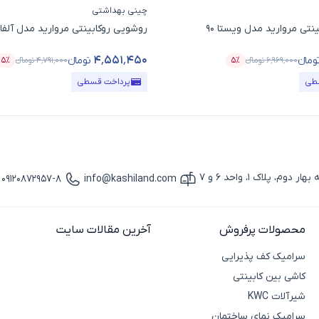
چینی بهداشتی
نتی مروارید مدل ویستا 90
روشویی روکابینتی مروارید مدل آلفا 67
۴٬۵۵۱٬۴۵۰
ومانء
تومانء
۶٬۹۶۹٬۰۰۰
تومانء
۵٪
۴٬۷۹۱٬۰۰۰
تومانء
۵٪
ل
درصد تخفیف
قیمت محصول
در
طی
پرداخت قسطی
پلاک 1، واحد 6 و 7
09120872957-8
info@kashiland.com
آیکون ایمیل
آیکون تماس
محصولات پرفروش
آخرین مقالات سایت
سرامیک کف پذیرایی
کاشی بین کابینتی
شیرآلات KWC
سرامیک نمای ساختمان