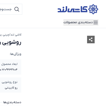
دسته‌بندی محصولات
کاشی لند
/
چینی به
روشویی رو
ویژگی‌ها:
ابعاد محصول
804*469*220 میلی متر
نوع روشویی
رو کابینتی
دسته‌بندی‌ها