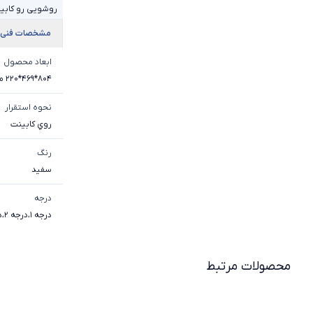
روشویی رو کابی
مشخصات فنی
ابعاد محصول
804*469*220 میلی متر
نحوه استقرار
روي کابينت
رنگ
سفید
درجه
درجه 1
،
درجه 2
،
د
محصولات مرتبط