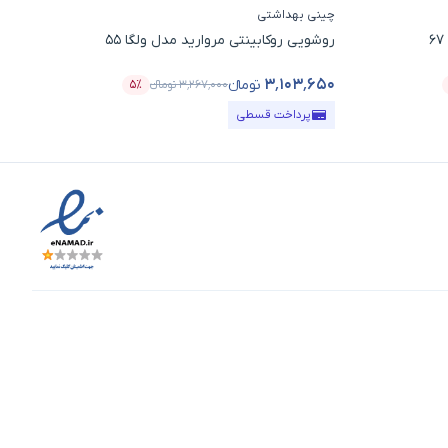
چینی بهداشتی
چین
روشویی روکابینتی مروارید مدل ولگا 55
روش
۵۰
۳٬۱۰۳٬۶۵۰
تومانء
۳٬۲۶۷٬۰۰۰
تومانء
۵٪
صد تخفیف
قیمت محصول
درصد تخفیف
قی
پرداخت قسطی