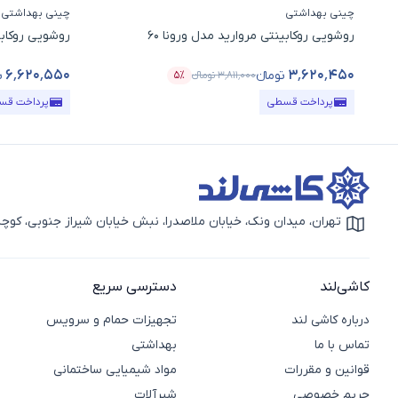
چینی بهداشتی
چینی بهداشتی
روشویی روکابینتی مروارید مدل ورونا 60
روشویی روکابی
۶٬۶۲۰٬۵۵۰
۳٬۶۲۰٬۴۵۰
تومانء
ت
۳٬۸۱۱٬۰۰۰
تومانء
۵٪
قیمت محصول
درصد تخفیف
قیمت محصو
پرداخت قسطی
پرداخت قس
تهران، میدان ونک، خیابان ملاصدرا، نبش خیابان شیراز جنوبی، کوچه بهار دوم، 
آیکون نقشه
کاشی‌لند
دسترسی سریع
درباره کاشی لند
تجهیزات حمام و سرویس
تماس با ما
بهداشتی
قوانین و مقررات
مواد شیمیایی ساختمانی
حریم خصوصی
شیرآلات