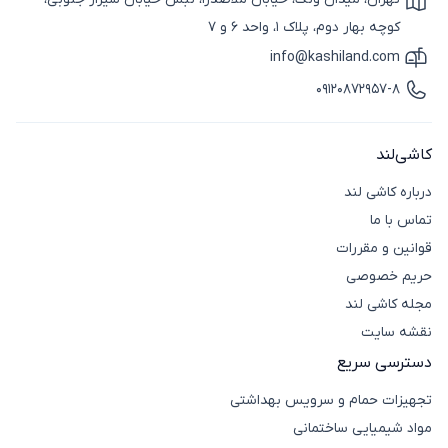
آیکون نقشه
کوچه بهار دوم، پلاک 1، واحد 6 و 7
info@kashiland.com
آیکون ایمیل
09120872957-8
آیکون تماس
کاشی‌لند
درباره کاشی لند
تماس با ما
قوانین و مقررات
حریم خصوصی
مجله کاشی لند
نقشه سایت
دسترسی سریع
تجهیزات حمام و سرویس بهداشتی
مواد شیمیایی ساختمانی