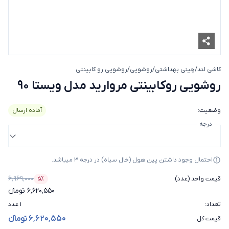
کاشی لند
/
چینی بهداشتی
/
روشویی
/
روشویی رو کابینتی
روشویی روکابینتی مروارید مدل
روشویی روکابینتی مروارید مدل ویستا 90
وضعیت
:
آماده ارسال
درجه
احتمال وجود داشتن پین هول (خال سیاه) در درجه 3 میباشد.
۶٬۹۶۹٬۰۰۰
قیمت واحد (عدد)
:
۵٪
درصد تخفیف
۶٬۶۲۰٬۵۵۰ تومانء
تعداد
:
۱ عدد
۶٬۶۲۰٬۵۵۰ تومانء
قیمت کل
: