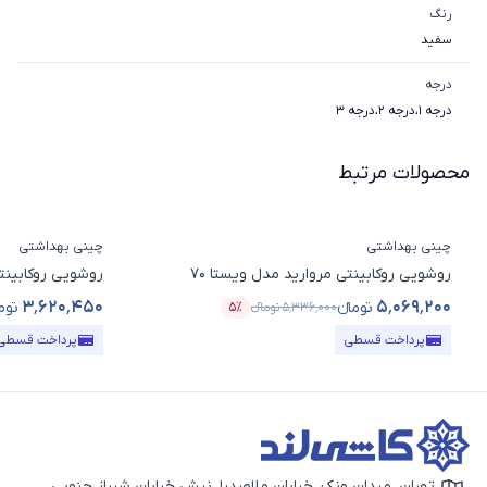
رنگ
سفید
درجه
درجه 1
،
درجه 2
،
درجه 3
محصولات مرتبط
چینی بهداشتی
چینی بهداشتی
روشویی روکابینتی مروارید مدل ویستا 70
روشویی روکابینتی
۳٬۶۲۰٬۴۵۰
۵٬۰۶۹٬۲۰۰
تومانء
توما
۵٬۳۳۶٬۰۰۰
تومانء
۵٪
قیمت محصول
درصد تخفیف
قیمت محصول
پرداخت قسطی
پرداخت قسطی
تهران، میدان ونک، خیابان ملاصدرا، نبش خیابان شیراز جنوبی،