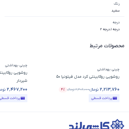
رنگ
سفید
درجه
درجه 1
،
درجه 2
محصولات مرتبط
چینی بهداشتی
چینی بهداشتی
روشویی روکابینتی کرد مدل فیتونیا 50
شیردار
۲٬۴۶۷٬۲۰۰
۲٬۲۱۳٬۷۶۰
تومانء
توما
۲٬۳۰۶٬۰۰۰
تومانء
۴٪
قیمت محصول
درصد تخفیف
قیمت محصول
پرداخت قسطی
پرداخت قسطی