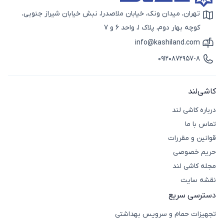
تهران، میدان ونک، خیابان ملاصدرا، نبش خیابان شیراز جنوبی،
آیکون نقشه
کوچه بهار دوم، پلاک 1، واحد 6 و 7
info@kashiland.com
آیکون ایمیل
09120872957-8
آیکون تماس
کاشی‌لند
درباره کاشی لند
تماس با ما
قوانین و مقررات
حریم خصوصی
مجله کاشی لند
نقشه سایت
دسترسی سریع
تجهیزات حمام و سرویس بهداشتی