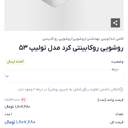
کاشی لند
/
چینی بهداشتی
/
روشویی
/
روشویی رو کابینتی
روشویی روکابینتی کرد مدل تول
روشویی روکابینتی کرد مدل تولیپ 53
وضعیت
:
آماده ارسال
درجه
امکان داشتن تفاوت رنگی (مایل به شیری روشن) در درجه 2 وجود دارد.
۱٬۸۸۳٬۰۰۰
قیمت واحد (عدد)
:
۴٪
درصد تخفیف
۱٬۸۰۷٬۶۸۰ تومانء
تعداد
:
۱ عدد
۱٬۸۰۷٬۶۸۰ تومانء
قیمت کل
: