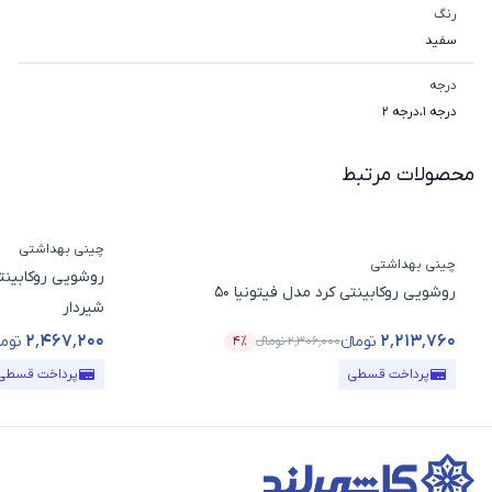
رنگ
سفید
درجه
درجه 1
،
درجه 2
محصولات مرتبط
چینی بهداشتی
چینی بهداشتی
روشویی روکابینتی کرد مدل فیتونیا 50
شیردار
۲٬۴۶۷٬۲۰۰
۲٬۲۱۳٬۷۶۰
تومانء
توما
۲٬۳۰۶٬۰۰۰
تومانء
۴٪
قیمت محصول
درصد تخفیف
قیمت محصول
پرداخت قسطی
پرداخت قسطی