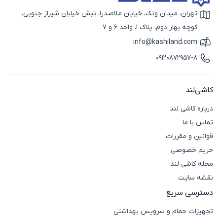
تهران، میدان ونک، خیابان ملاصدرا، نبش خیابان شیراز جنوبی،
آیکون نقشه
کوچه بهار دوم، پلاک 1، واحد 6 و 7
info@kashiland.com
آیکون ایمیل
09120872957-8
آیکون تماس
کاشی‌لند
درباره کاشی لند
تماس با ما
قوانین و مقررات
حریم خصوصی
مجله کاشی لند
نقشه سایت
دسترسی سریع
تجهیزات حمام و سرویس بهداشتی