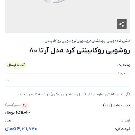
کاشی لند
/
چینی بهداشتی
/
روشویی
/
روشویی رو کابینتی
روشویی روکابینتی کرد مدل آرتا 
روشویی روکابینتی کرد مدل آرتا 80
وضعیت
:
آماده ارسال
درجه
امکان داشتن تفاوت رنگی (مایل به شیری روشن) در درجه 2 وجود دارد.
۴٬۸۰۴٬۰۰۰
قیمت واحد (عدد)
:
۴٪
درصد تخفیف
۴٬۶۱۱٬۸۴۰ تومانء
تعداد
:
۱ عدد
۴٬۶۱۱٬۸۴۰ تومانء
قیمت کل
: