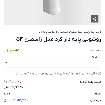
کاشی لند
/
چینی بهداشتی
/
روشویی
/
روشویی پایه دار
روشویی پایه دار کرد مدل ژاسمین 4
روشویی پایه دار کرد مدل ژاسمین 54
وضعیت
:
آماده ارسال
درجه
امکان داشتن تفاوت رنگی (مایل به شیری روشن) در درجه 2 وجود دارد.
۴٬۲۸۴٬۰۰۰
قیمت واحد (عدد)
:
۴٪
درصد تخفیف
۴٬۱۱۲٬۶۴۰ تومانء
تعداد
:
۱ عدد
۴٬۱۱۲٬۶۴۰ تومانء
قیمت کل
: