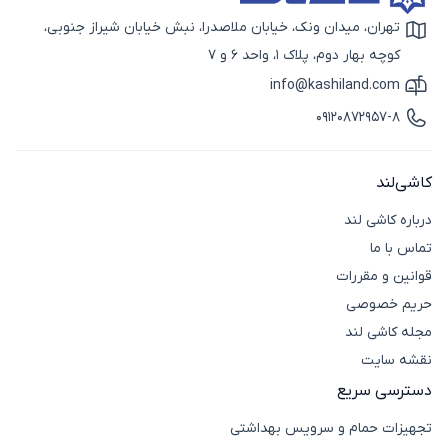
تهران، میدان ونک، خیابان ملاصدرا، نبش خیابان شیراز جنوبی،
آیکون نقشه
کوچه بهار دوم، پلاک 1، واحد 6 و 7
info@kashiland.com
آیکون ایمیل
09120872957-8
آیکون تماس
کاشی‌لند
درباره کاشی لند
تماس با ما
قوانین و مقررات
حریم خصوصی
مجله کاشی لند
نقشه سایت
دسترسی سریع
تجهیزات حمام و سرویس بهداشتی