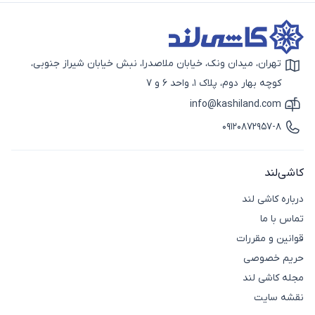
تهران، میدان ونک، خیابان ملاصدرا، نبش خیابان شیراز جنوبی،
آیکون نقشه
کوچه بهار دوم، پلاک 1، واحد 6 و 7
info@kashiland.com
آیکون ایمیل
09120872957-8
آیکون تماس
کاشی‌لند
درباره کاشی لند
تماس با ما
قوانین و مقررات
حریم خصوصی
مجله کاشی لند
نقشه سایت