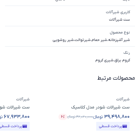
کاربری شیرآلات
ست شیرآلات
نوع محصول
شیر آشپزخانه
،
شیر حمام
،
شیرتوالت
،
شیر روشویی
رنگ
کروم براق
،
شیری کروم
محصولات مرتبط
شیرآلات
شیرآلات
ست شیرالات شودر مدل کلاسیک
ست شیرالات شو
۶۷٬۹۳۳٬۸۰۰
۳۹٬۴۹۸٬۸۰۰
تومانء
تو
۴۲٬۰۲۰٬۰۰۰
تومانء
۶٪
قیمت محصول
درصد تخفیف
قیمت محصول
پرداخت قسطی
پرداخت قسطی