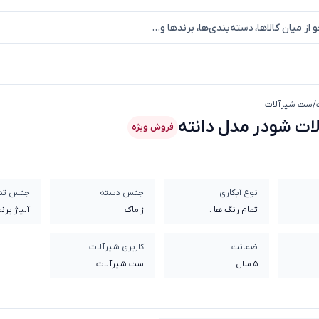
/
ست شیرآلات
ست شیرالات شودر مدل دانته
ات شودر مدل دانته
فروش ویژه
نوع آبکاری
جنس دسته
جنس تن
تمام رنگ ها :
زاماک
آلیاژ برن
الکترواستاتیک
ضمانت
کاربری شیرآلات
5 سال
ست شیرآلات