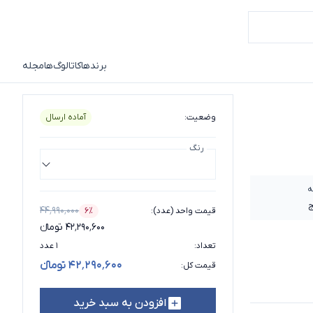
برندها
کاتالوگ‌ها
مجله
وضعیت
:
آماده ارسال
رنگ
ه
ج
۴۴٬۹۹۰٬۰۰۰
قیمت واحد (عدد)
:
۶٪
درصد تخفیف
۴۲٬۲۹۰٬۶۰۰ تومانء
تعداد
:
۱ عدد
۴۲٬۲۹۰٬۶۰۰ تومانء
قیمت کل
:
افزودن به سبد خرید