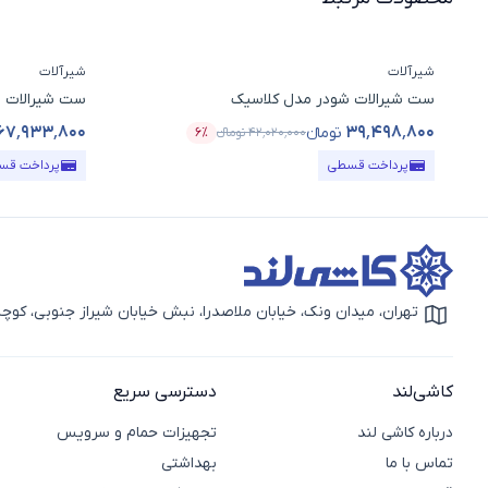
شیرآلات
شیرآلات
ست شیرالات شودر مدل کلاسیک
ست شیرالات 
۶۷٬۹۳۳٬۸۰۰
۳۹٬۴۹۸٬۸۰۰
تومانء
۴۲٬۰۲۰٬۰۰۰
تومانء
۶٪
قیمت محصول
درصد تخفیف
قیمت محصو
پرداخت قسطی
پرداخت قس
تهران، میدان ونک، خیابان ملاصدرا، نبش خیابان شیراز جنوبی، کوچه بهار دوم، 
آیکون نقشه
کاشی‌لند
دسترسی سریع
درباره کاشی لند
تجهیزات حمام و سرویس
تماس با ما
بهداشتی