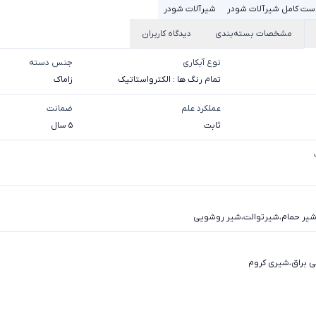
ست کامل شیرآلات شودر
شیرآلات شودر
مشخصات بسته‌بندی
دیدگاه کاربران
نوع آبکاری
جنس دسته
تمام رنگ ها : الکترواستاتیک
زاماک
عملکرد علم
ضمانت
ثابت
5 سال
یر حمام
،
شیرتوالت
،
شیر روشویی
ی براق
،
شیری کروم