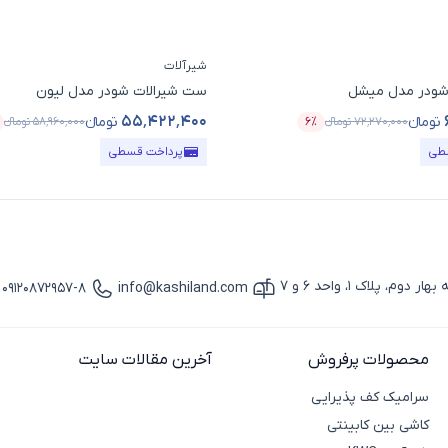
شیرآلات
شودر مدل میشل
ست شیرالات شودر مدل لیون
۵۵٬۴۲۲٬۴۰۰
تومانء
تومانء
۷۲٬۲۷۰٬۰۰۰
تومانء
۶٪
۵۸٬۹۶۰٬۰۰۰
تومانء
ل
درصد تخفیف
قیمت محصول
طی
پرداخت قسطی
پلاک 1، واحد 6 و 7
09120872957-8
info@kashiland.com
آیکون ایمیل
آیکون تماس
محصولات پرفروش
آخرین مقالات سایت
سرامیک کف پذیرایی
کاشی بین کابینتی