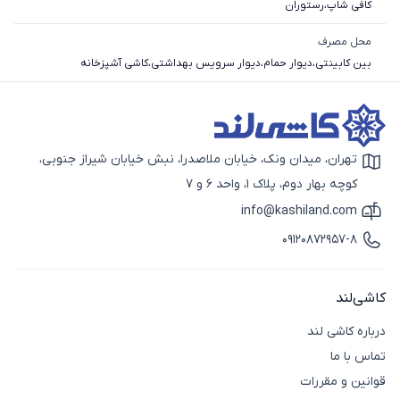
کافی شاپ
،
رستوران
محل مصرف
بین کابینتی
،
دیوار حمام
،
دیوار سرویس بهداشتی
،
کاشی آشپزخانه
تهران، میدان ونک، خیابان ملاصدرا، نبش خیابان شیراز جنوبی،
آیکون نقشه
کوچه بهار دوم، پلاک 1، واحد 6 و 7
info@kashiland.com
آیکون ایمیل
09120872957-8
آیکون تماس
کاشی‌لند
درباره کاشی لند
تماس با ما
قوانین و مقررات