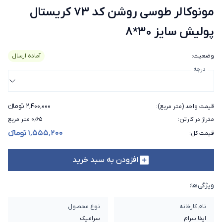
مونوکالر طوسی روشن کد 73 کریستال
پولیش سایز 30*8
وضعیت
:
آماده ارسال
درجه
۲٬۴۰۰٬۰۰۰ تومانء
قیمت واحد (متر مربع)
:
متراژ در کارتن
:
۰٫۶۵ متر مربع
۱٬۵۵۵٬۲۰۰ تومانء
قیمت کل
:
افزودن به سبد خرید
ویژگی‌ها:
نام کارخانه
نوع محصول
ایفا سرام
سرامیک