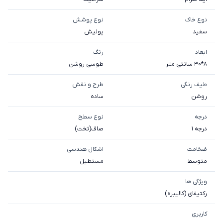
نوع خاک
نوع پوشش
سفيد
پولیش
ابعاد
رنگ
8*30 سانتی متر
طوسی روشن
طیف رنگی
طرح و نقش
روشن
ساده
درجه
نوع سطح
درجه 1
صاف(تخت)
ضخامت
اشکال هندسی
متوسط
مستطیل
ویژگی ها
رکتیفای (کالیبره)
کاربری