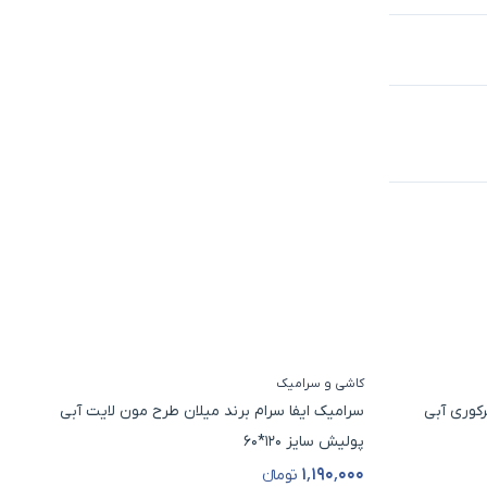
کاشی و سرامیک
کاش
رکوری آبی
سرامیک ایفا سرام برند میلان طرح مون لایت آبی
سرا
پولیش سایز 120*60
اقی
۰۰۰
۱٬۱۹۰٬۰۰۰
تومانء
قیمت محصول
قی