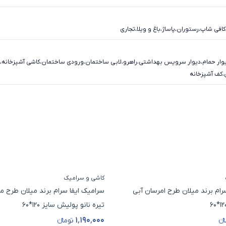
کافی شاپ
،
رستوران
،
پاساژ
،
باغ و ویلا
،
تجاری
وار حمام
،
دیوار سرویس بهداشتی
،
راهرو
،
لابی ساختمان
،
ورودی ساختمان
،
کاشی آشپزخانه
،
،
کف آشپزخانه
کاشی و سرامیک
رام برند میلان طرح امرسان آبی
سرامیک ایفا سرام برند میلان طرح م
تیره نانو پولیش سایز 120*60
۱٬۱۹۰٬۰۰۰
نء
تومانء
ل
قیمت محصول