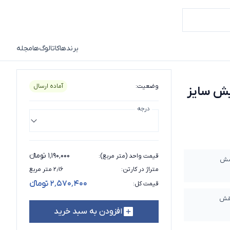
برندها
کاتالوگ‌ها
مجله
ش سایز 120*60
وضعیت
:
آماده ارسال
یش سایز
درجه
۱٬۱۹۰٬۰۰۰ تومانء
قیمت واحد (متر مربع)
:
شش
متراژ در کارتن
:
۲٫۱۶ متر مربع
۲٬۵۷۰٬۴۰۰ تومانء
قیمت کل
:
قش
افزودن به سبد خرید