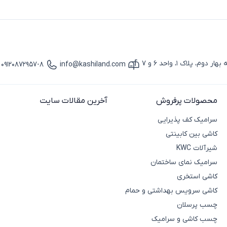
پلاک 1، واحد 6 و 7
09120872957-8
info@kashiland.com
آیکون ایمیل
آیکون تماس
محصولات پرفروش
آخرین مقالات سایت
سرامیک کف پذیرایی
کاشی بین کابینتی
شیرآلات KWC
سرامیک نمای ساختمان
کاشی استخری
کاشی سرویس بهداشتی و حمام
چسب پرسلان
چسب کاشی و سرامیک