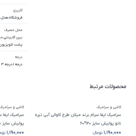
کاربری
فروشگاه
،
هتل
،
محل مصرف
بین کابینتی
،
دی
پشت تلویزیون
درجه
درجه 1
،
درجه 3
محصولات مرتبط
کاشی و سرامیک
کاشی و سرامیک
سرامیک ایفا سرام برند میلان طرح کاوالی آبی تیره
سرامیک ایفا س
نانو پولیش سایز 120*60
پولیش سایز 120*60
۱٬۱۹۰٬۰۰۰
۱٬۱۹۰٬۰۰۰
تومانء
توما
قیمت محصول
قیمت محصو