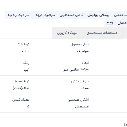
ساختمان
پرسلان پولیش
کاشی مستطیلی
سرامیک درجه 1
سرامیک راه پله
ختمان
۲۹ +
مشخصات بسته‌بندی
دیدگاه کاربران
نوع محصول
نوع خاک
سرامیک
سفيد
ابعاد
رنگ
60*120 سانتی متر
آبی
طرح و نقش
نوع سطح
سنگ
صاف(تخت)
اشکال هندسی
تعداد فیس
مستطیل
5
ه)