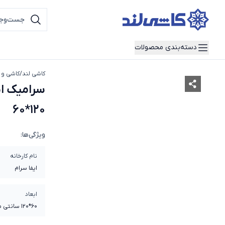
دسته‌بندی محصولات
کاشی لند
/
کاشی و 
سرامیک ای
120*60
ویژگی‌ها:
نام کارخانه
ایفا سرام
ابعاد
60*120 سانتی متر