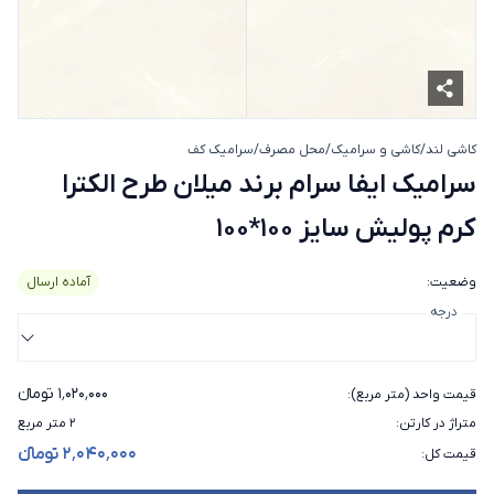
کاشی لند
/
کاشی و سرامیک
/
محل مصرف
/
سرامیک کف
سرامیک ایفا سرام برند میلان طرح الکت
سرامیک ایفا سرام برند میلان طرح الکترا
کرم پولیش سایز 100*100
وضعیت
:
آماده ارسال
درجه
۱٬۰۲۰٬۰۰۰ تومانء
قیمت واحد (متر مربع)
:
متراژ در کارتن
:
۲ متر مربع
۲٬۰۴۰٬۰۰۰ تومانء
قیمت کل
: