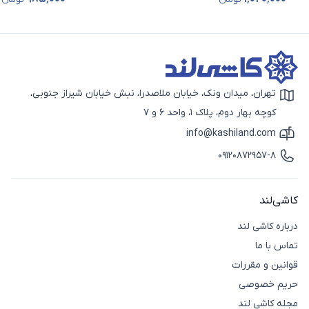
قیمت محصول
قیمت محصول
تهران، میدان ونک، خیابان ملاصدرا، نبش خیابان شیراز جنوبی،
آیکون نقشه
کوچه بهار دوم، پلاک 1، واحد 6 و 7
info@kashiland.com
آیکون ایمیل
09120872957-8
آیکون تماس
کاشی‌لند
درباره کاشی لند
تماس با ما
قوانین و مقررات
حریم خصوصی
مجله کاشی لند