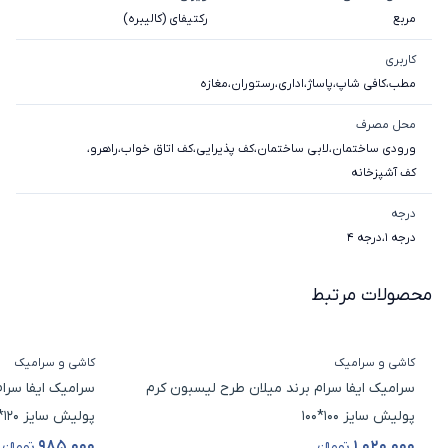
مربع
رکتیفای (کالیبره)
کاربری
مطب
،
کافی شاپ
،
پاساژ
،
اداری
،
رستوران
،
مغازه
محل مصرف
ورودی ساختمان
،
لابی ساختمان
،
کف پذیرایی
،
کف اتاق خواب
،
راهرو
،
کف آشپزخانه
درجه
درجه 1
،
درجه 4
محصولات مرتبط
کاشی و سرامیک
کاشی و سرامیک
سرامیک ایفا سرام برند میلان طرح لیسبون کرم
سرامیک ایفا سرام
پولیش سایز 100*100
پولیش سایز 120*60
۹۸۵٬۰۰۰
۱٬۰۲۰٬۰۰۰
تومانء
تومانء