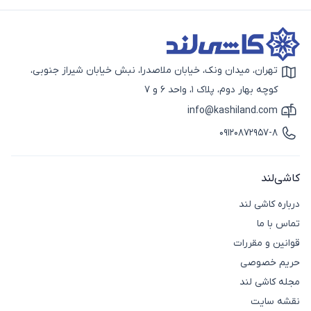
تهران، میدان ونک، خیابان ملاصدرا، نبش خیابان شیراز جنوبی،
آیکون نقشه
کوچه بهار دوم، پلاک 1، واحد 6 و 7
info@kashiland.com
آیکون ایمیل
09120872957-8
آیکون تماس
کاشی‌لند
درباره کاشی لند
تماس با ما
قوانین و مقررات
حریم خصوصی
مجله کاشی لند
نقشه سایت