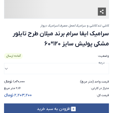
کاشی لند
/
کاشی و سرامیک
/
محل مصرف
/
سرامیک دیوار
سرامیک ایفا سرام برند میلان طرح 
سرامیک ایفا سرام برند میلان طرح تایلور
مشکی پولیش سایز 120*60
وضعیت
:
آماده ارسال
درجه
۱٬۰۲۰٬۰۰۰ تومانء
قیمت واحد (متر مربع)
:
متراژ در کارتن
:
۲٫۱۶ متر مربع
۲٬۲۰۳٬۲۰۰ تومانء
قیمت کل
:
افزودن به سبد خرید