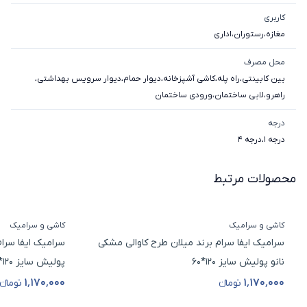
کاربری
مغازه
،
رستوران
،
اداری
محل مصرف
بین کابینتی
،
راه پله
،
کاشی آشپزخانه
،
دیوار حمام
،
دیوار سرویس بهداشتی
،
راهرو
،
لابی ساختمان
،
ورودی ساختمان
درجه
درجه 1
،
درجه 4
محصولات مرتبط
کاشی و سرامیک
کاشی و سرامیک
سرامیک ایفا سرام برند میلان طرح کاوالی مشکی
سرامیک ایفا سرا
نانو پولیش سایز 120*60
پولیش سایز 120*60
۱٬۱۷۰٬۰۰۰
۱٬۱۷۰٬۰۰۰
تومانء
تومانء
قیمت محصول
قیمت محصول