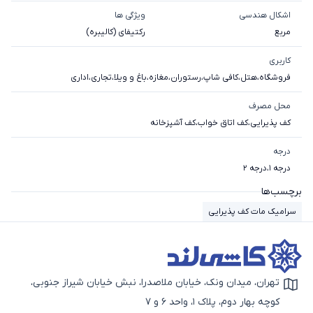
اشکال هندسی
ویژگی ها
مربع
رکتیفای (کالیبره)
کاربری
فروشگاه
،
هتل
،
کافی شاپ
،
رستوران
،
مغازه
،
باغ و ویلا
،
تجاری
،
اداری
محل مصرف
کف پذیرایی
،
کف اتاق خواب
،
کف آشپزخانه
درجه
درجه 1
،
درجه 2
برچسب‌ها
سرامیک مات کف پذیرایی
تهران، میدان ونک، خیابان ملاصدرا، نبش خیابان شیراز جنوبی،
آیکون نقشه
کوچه بهار دوم، پلاک 1، واحد 6 و 7