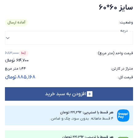
سایز 60*60
وضعیت
:
آماده ارسال
درجه
۶۸۳٬۰۰۰
قیمت واحد (متر مربع)
:
۱۰٪
درصد تخفیف
۶۱۴٬۷۰۰ تومانء
متراژ در کارتن
:
۱٫۴۴ متر مربع
۸۸۵٬۱۶۸ تومانء
قیمت کل
:
افزودن به سبد خرید
هر قسط با اسنپ‌پی: ۲۲۱٬۲۹۲ تومان
4 قسط ماهانه. بدون سود، چک و ضامن.
هر قسط با ترب‌پی: ۲۲۱٬۲۹۲ تومان