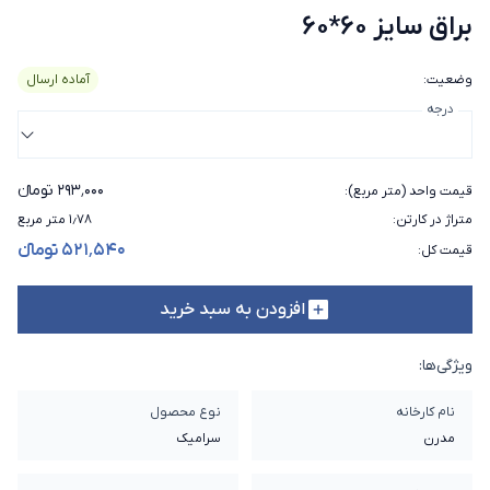
براق سایز 60*60
وضعیت
:
آماده ارسال
درجه
۲۹۳٬۰۰۰ تومانء
قیمت واحد (متر مربع)
:
متراژ در کارتن
:
۱٫۷۸ متر مربع
۵۲۱٬۵۴۰ تومانء
قیمت کل
:
افزودن به سبد خرید
ویژگی‌ها:
نام کارخانه
نوع محصول
مدرن
سرامیک