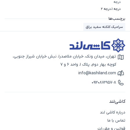
درجه
درجه 1
،
درجه 2
برچسب‌ها
سرامیک کلکته سفید براق
تهران، میدان ونک، خیابان ملاصدرا، نبش خیابان شیراز جنوبی،
آیکون نقشه
کوچه بهار دوم، پلاک 1، واحد 6 و 7
info@kashiland.com
آیکون ایمیل
09120872957-8
آیکون تماس
کاشی‌لند
درباره کاشی لند
تماس با ما
قوانین و مقررات