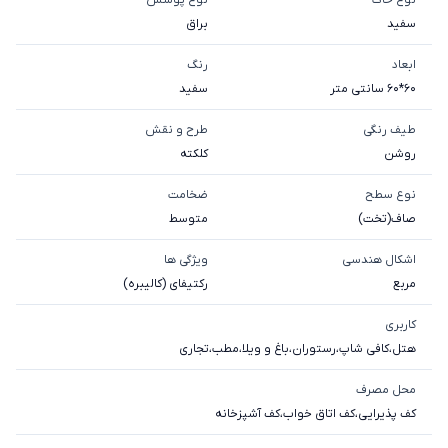
سفيد
براق
ابعاد
رنگ
60*60 سانتی متر
سفید
طیف رنگی
طرح و نقش
روشن
کلکته
نوع سطح
ضخامت
صاف(تخت)
متوسط
اشکال هندسی
ویژگی ها
مربع
رکتیفای (کالیبره)
کاربری
هتل
،
کافی شاپ
،
رستوران
،
باغ و ویلا
،
مطب
،
تجاری
محل مصرف
کف پذیرایی
،
کف اتاق خواب
،
کف آشپزخانه