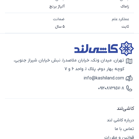
زاماک
آلیاژ برنج
عملکرد علم
ضمانت
ثابت
5 سال
تهران، میدان ونک، خیابان ملاصدرا، نبش خیابان شیراز جنوبی،
آیکون نقشه
کوچه بهار دوم، پلاک 1، واحد 6 و 7
info@kashiland.com
آیکون ایمیل
09120872957-8
آیکون تماس
کاشی‌لند
درباره کاشی لند
تماس با ما
قوانین و مقررات