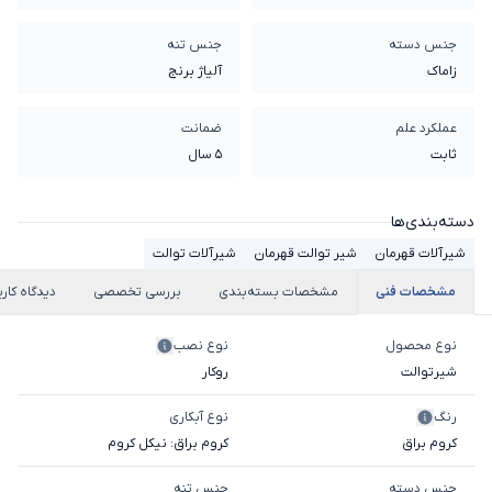
جنس دسته
جنس تنه
زاماک
آلیاژ برنج
عملکرد علم
ضمانت
ثابت
5 سال
دسته‌بندی‌ها
شیرآلات قهرمان
شیر توالت قهرمان
شیرآلات توالت
مشخصات فنی
مشخصات بسته‌بندی
بررسی تخصصی
دیدگاه کارب
نوع محصول
نوع نصب
شیرتوالت
روکار
رنگ
نوع آبکاری
کروم براق
کروم براق: نیکل کروم
جنس دسته
جنس تنه