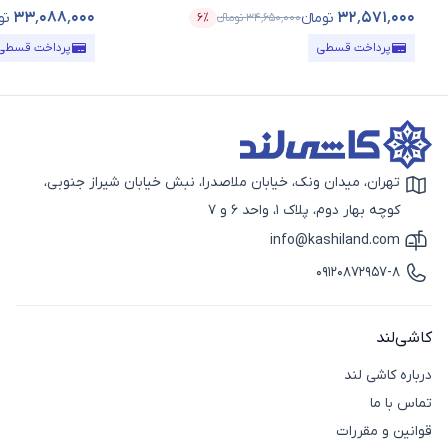
۳۳٬۰۸۸٬۰۰۰
۳۲٬۵۷۱٬۰۰۰
تومانء
تو
۳۴٬۶۵۰٬۰۰۰
تومانء
۶٪
قیمت محصول
درصد تخفیف
قیمت محصول
پرداخت قسطی
پرداخت قسطی
تهران، میدان ونک، خیابان ملاصدرا، نبش خیابان شیراز جنوبی،
آیکون نقشه
کوچه بهار دوم، پلاک 1، واحد 6 و 7
info@kashiland.com
آیکون ایمیل
09120872957-8
آیکون تماس
کاشی‌لند
درباره کاشی لند
تماس با ما
قوانین و مقررات