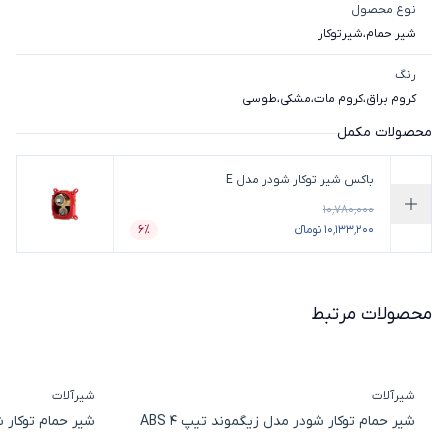
نوع محصول
شیر حمام
،
شیرتوکار
رنگ
کروم براق
،
کروم مات
،
مشکی
،
طوسی
محصولات مکمل
باکس شیر توکار شودر مدل E
۱۰٬۷۸۰٬۰۰۰
افزودن به سبد خرید
۱۰٬۱۳۳٬۲۰۰ تومانء
۶٪
درصد تخفیف
محصولات مرتبط
شیرآلات
شیرآلات
شیر حمام توکار شودر مدل زیگموند تیپ 4 ABS
شیر حمام توکار شو