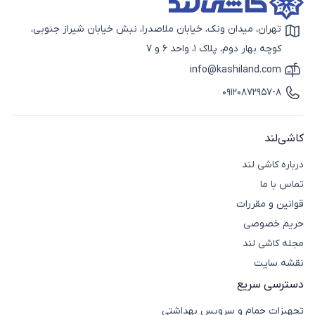
تهران، میدان ونک، خیابان ملاصدرا، نبش خیابان شیراز جنوبی،
آیکون نقشه
کوچه بهار دوم، پلاک 1، واحد 6 و 7
info@kashiland.com
آیکون ایمیل
09120872957-8
آیکون تماس
کاشی‌لند
درباره کاشی لند
تماس با ما
قوانین و مقررات
حریم خصوصی
مجله کاشی لند
نقشه سایت
دسترسی سریع
تجهیزات حمام و سرویس بهداشتی