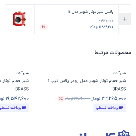
باکس شیر توکار شودر مدل B
۱۲٬۴۳۰٬۰۰۰
افزودن به سبد خرید
۱۱٬۶۸۴٬۲۰۰ تومانء
۶٪
درصد تخفیف
محصولات مرتبط
شیرآلات
شیرآلات
شیر حمام توکار شودر مدل رومر پلاس تیپ 1
BRASS
BRASS
۱۹٬۵۴۲٬۶۰۰
۲۳٬۲۶۵٬۰۰۰
تومانء
توم
۲۴٬۷۵۰٬۰۰۰
تومانء
۶٪
قیمت محصول
درصد تخفیف
قیمت محصول
پرداخت قسطی
پرداخت قسطی