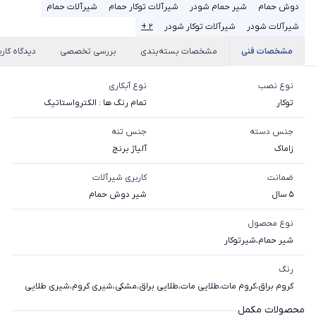
دوش حمام
شیر حمام شودر
شیرآلات توکار حمام
شیرآلات حمام
شیرآلات شودر
شیرآلات توکار شودر
۲ +
مشخصات فنی
مشخصات بسته‌بندی
بررسی تخصصی
دیدگاه کارب
نوع نصب
نوع آبکاری
توکار
تمام رنگ ها : الکترواستاتیک
جنس دسته
جنس تنه
زاماک
آلیاژ برنج
ضمانت
کاربری شیرآلات
5 سال
شیر دوش حمام
نوع محصول
شیر حمام
،
شیرتوکار
رنگ
کروم براق
،
کروم مات
،
طلایی مات
،
طلایی براق
،
مشکی
،
شیری کروم
،
شیری طلایی
محصولات مکمل