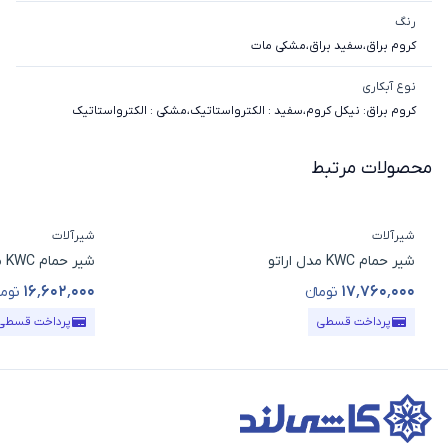
رنگ
کروم براق
،
سفید براق
،
مشکی مات
نوع آبکاری
کروم براق: نیکل کروم
،
سفید : الکترواستاتیک
،
مشکی : الکترواستاتیک
محصولات مرتبط
شیرآلات
شیرآلات
شیر حمام KWC مدل اراتو
شیر حمام KWC مدل متیس
۱۶٬۶۰۲٬۰۰۰
۱۷٬۷۶۰٬۰۰۰
تومانء
توما
قیمت محصول
قیمت محصول
پرداخت قسطی
پرداخت قسطی