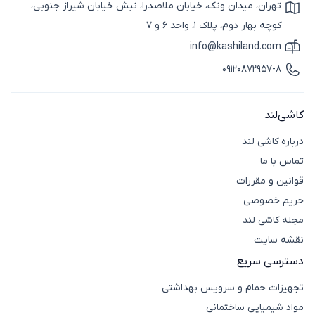
تهران، میدان ونک، خیابان ملاصدرا، نبش خیابان شیراز جنوبی،
آیکون نقشه
کوچه بهار دوم، پلاک 1، واحد 6 و 7
info@kashiland.com
آیکون ایمیل
09120872957-8
آیکون تماس
کاشی‌لند
درباره کاشی لند
تماس با ما
قوانین و مقررات
حریم خصوصی
مجله کاشی لند
نقشه سایت
دسترسی سریع
تجهیزات حمام و سرویس بهداشتی
مواد شیمیایی ساختمانی