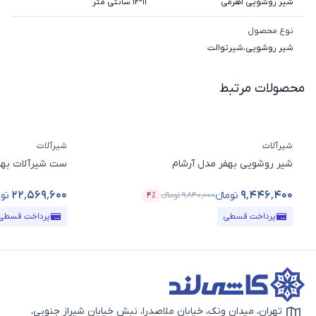
شیر روشویی اهرمی
11*12 سانتی متر
نوع محصول
شیر روشویی
،
شیرتوالت
محصولات مرتبط
شیرآلات
شیرآلات
شیر روشویی بهفر مدل آرشام
ست شیرآلات بهف
۲۲٬۵۶۹٬۶۰۰
۹٬۴۴۶٬۴۰۰
تومانء
توم
۹٬۸۴۰٬۰۰۰
تومانء
۴٪
قیمت محصول
درصد تخفیف
قیمت محصول
پرداخت قسطی
پرداخت قسطی
تهران، میدان ونک، خیابان ملاصدرا، نبش خیابان شیراز جنوبی،