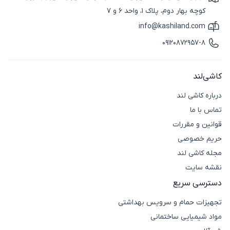
آیکون نقشه
کوچه بهار دوم، پلاک 1، واحد 6 و 7
info@kashiland.com
آیکون ایمیل
09120872957-8
آیکون تماس
کاشی‌لند
درباره کاشی لند
تماس با ما
قوانین و مقررات
حریم خصوصی
مجله کاشی لند
نقشه سایت
دسترسی سریع
تجهیزات حمام و سرویس بهداشتی
مواد شیمیایی ساختمانی