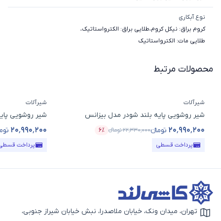
نوع آبکاری
کروم براق: نیکل کروم
،
طلایی براق: الکترواستاتیک
،
طلایی مات: الکترواستاتیک
محصولات مرتبط
شیرآلات
شیرآلات
شیر روشویی پایه بلند شودر مدل بیزانس
شیر روشویی پای
۲۰٬۹۹۰٬۲۰۰
۲۰٬۹۹۰٬۲۰۰
تومانء
توما
۲۲٬۳۳۰٬۰۰۰
تومانء
۶٪
قیمت محصول
درصد تخفیف
قیمت محصول
پرداخت قسطی
پرداخت قسطی
تهران، میدان ونک، خیابان ملاصدرا، نبش خیابان شیراز جنوبی،
آیکون نقشه