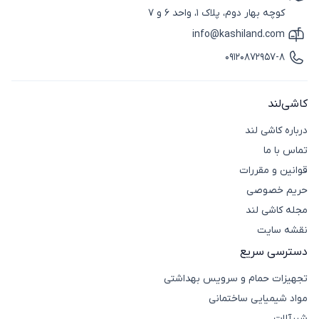
آیکون نقشه
کوچه بهار دوم، پلاک 1، واحد 6 و 7
info@kashiland.com
آیکون ایمیل
09120872957-8
آیکون تماس
کاشی‌لند
درباره کاشی لند
تماس با ما
قوانین و مقررات
حریم خصوصی
مجله کاشی لند
نقشه سایت
دسترسی سریع
تجهیزات حمام و سرویس بهداشتی
مواد شیمیایی ساختمانی
شیرآلات