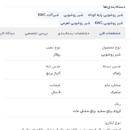
دسته‌بندی‌ها
شیر روشویی پایه کوتاه
شیر روشویی
شیرآلات KWC
شیر روشویی KWC
شیر روشویی اهرمی
مشخصات فنی
مشخصات بسته‌بندی
بررسی تخصصی
دیدگاه کارب
نوع محصول
نوع نصب
شیر روشویی
روکار
جنس دسته
جنس تنه
زاماک
آلیاژ برنج
عملکرد علم
ضمانت
متحرک
5 سال
رنگ
کروم براق
،
سفید براق
،
مشکی مات
نوع آبکاری
کروم براق: نیکل کروم
،
سفید : الکترواستاتیک
،
مشکی : الکترواستاتیک