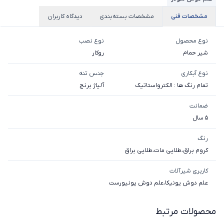
مشخصات فنی
مشخصات بسته‌بندی
دیدگاه کاربران
نوع محصول
نوع نصب
شیر حمام
روکار
نوع آبکاری
جنس تنه
تمام رنگ ها : الکترواستاتیک
آلیاژ برنج
ضمانت
5 سال
رنگ
کروم براق
،
طلایی مات
،
طلایی براق
کاربری شیرآلات
علم دوش یونیکا
،
علم دوش یونیورست
محصولات مرتبط