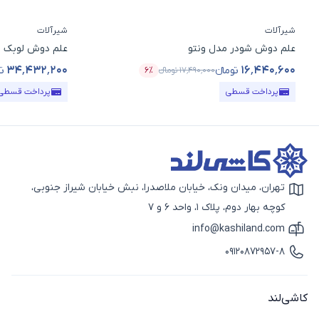
شیرآلات
شیرآلات
علم دوش شودر مدل ونتو
علم دوش لوبک ش
۳۴٬۴۳۲٬۲۰۰
۱۶٬۴۴۰٬۶۰۰
تومانء
تو
۱۷٬۴۹۰٬۰۰۰
تومانء
۶٪
قیمت محصول
درصد تخفیف
قیمت محصول
پرداخت قسطی
پرداخت قسطی
تهران، میدان ونک، خیابان ملاصدرا، نبش خیابان شیراز جنوبی،
آیکون نقشه
کوچه بهار دوم، پلاک 1، واحد 6 و 7
info@kashiland.com
آیکون ایمیل
09120872957-8
آیکون تماس
کاشی‌لند