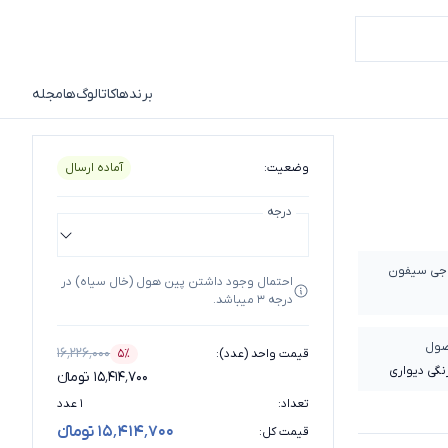
برندها
کاتالوگ‌ها
مجله
وضعیت
:
آماده ارسال
درجه
جی سیفون
احتمال وجود داشتن پین هول (خال سیاه) در
درجه 3 میباشد.
صول
۱۶٬۲۲۶٬۰۰۰
قیمت واحد (عدد)
:
۵٪
درصد تخفیف
نگی دیواری
۱۵٬۴۱۴٬۷۰۰ تومانء
گ)
تعداد
:
۱ عدد
۱۵٬۴۱۴٬۷۰۰ تومانء
قیمت کل
: