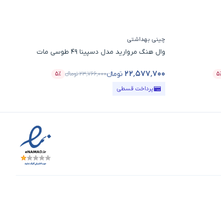
چینی بهداشتی
چین
وال هنگ مروارید مدل دسپینا 49 طوسی مات
توا
۰۰
۲۲٬۵۷۷٬۷۰۰
تومانء
۵
۲۳٬۷۶۶٬۰۰۰
تومانء
۵٪
درصد تخفیف
قیمت محصول
درصد تخفیف
قی
پرداخت قسطی