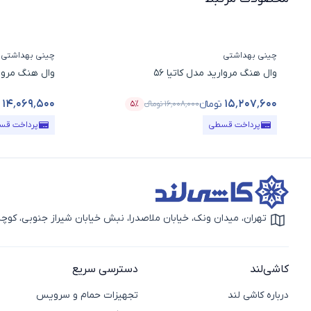
چینی بهداشتی
چینی بهداشتی
وال هنگ مروارید مدل کاتیا 56
وال هنگ مروار
۱۴٬۰۶۹٬۵۰۰
۱۵٬۲۰۷٬۶۰۰
تومانء
۱۶٬۰۰۸٬۰۰۰
تومانء
۵٪
قیمت محصول
درصد تخفیف
قیمت محصو
پرداخت قسطی
پرداخت قس
تهران، میدان ونک، خیابان ملاصدرا، نبش خیابان شیراز جنوبی، کوچه بهار دوم، 
آیکون نقشه
کاشی‌لند
دسترسی سریع
درباره کاشی لند
تجهیزات حمام و سرویس