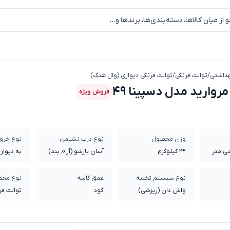
داشتی
/
توالت فرنگی
/
توالت فرنگی دیواری (وال هنگ)
وال هنگ مروارید مدل دسپینا 49
روارید مدل دسپینا 49
فروش ویژه
وزن محصول
نوع درب نشیمن
نوع خرو
24 کیلوگرم
آسان بازشو (آرام بند)
به دیوار
نوع سیستم تخلیه
عمق کاسه
نوع مح
واش دان (ریزشی)
گود
توالت فر
(وال هن