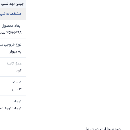
چینی بهداشتی م
مشخصات فنی
ابعاد محصول
48*36*35 سانتی متر
نوع خروجی س
به دیوار
عمق کاسه
گود
ضمانت
3 سال
درجه
درجه 1
،
درجه 2
،
د
محصولات مرتبط