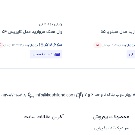
چینی بهداشتی
ید مدل سیلویا 55
وال هنگ مروارید مدل کاپریس 54
۱۵٬۵۱۸٬۲۵۰
تومانء
تومانء
۱۴٬۸۱۰٬۰۰۰
تومانء
۵٪
۱۶٬۳۳۵٬۰۰۰
تومانء
٪
ل
درصد تخفیف
قیمت محصول
طی
پرداخت قسطی
پلاک 1، واحد 6 و 7
09120872957-8
info@kashiland.com
آیکون ایمیل
آیکون تماس
محصولات پرفروش
آخرین مقالات سایت
سرامیک کف پذیرایی