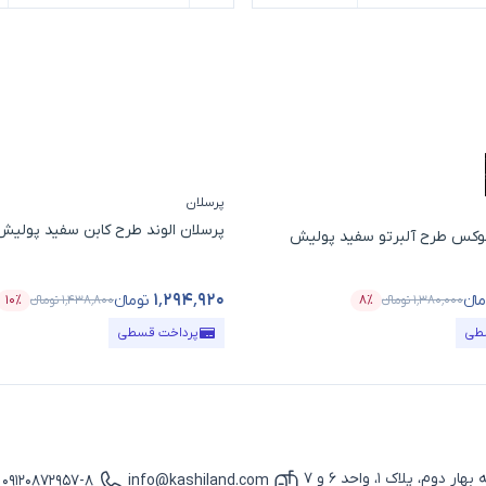
پرسلان
پرسلان الوند طرح کابن سفید پولیش سایز 
 لوکس طرح آلبرتو سفید پولیش
۱٬۲۹۴٬۹۲۰
انء
تومانء
۱٬۳۸۰٬۰۰۰
تومانء
۸٪
۱٬۴۳۸٬۸۰۰
تومانء
۱۰٪
ل
درصد تخفیف
قیمت محصول
درص
طی
پرداخت قسطی
پلاک 1، واحد 6 و 7
09120872957-8
info@kashiland.com