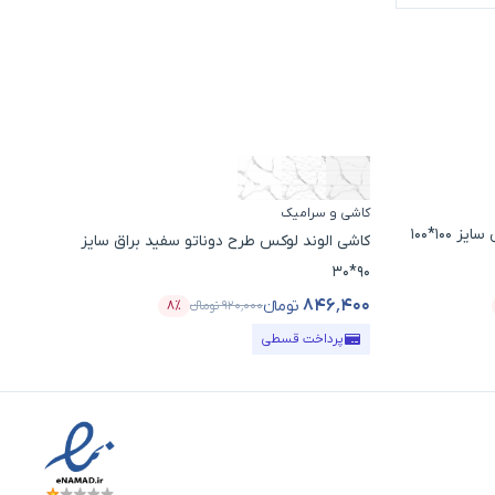
کاش
کاشی و سرامیک
کاش
100*100
کاشی الوند لوکس طرح دوناتو سفید براق سایز
سایز 
90*30
۰۰
۸۴۶٬۴۰۰
تومانء
۹۲۰٬۰۰۰
تومانء
۸٪
د تخفیف
قیمت محصول
درصد تخفیف
قی
پرداخت قسطی