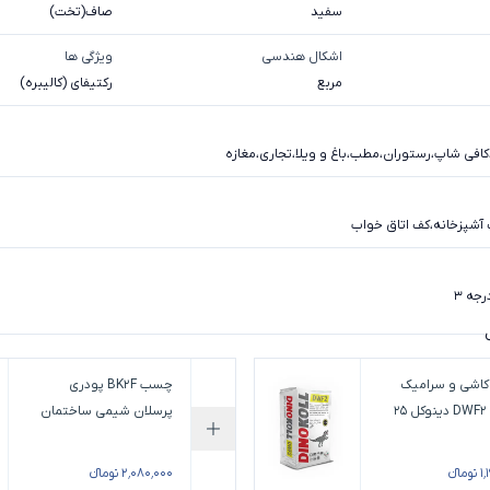
سفيد
صاف(تخت)
اشکال هندسی
ویژگی ها
مربع
رکتیفای (کالیبره)
کافی شاپ
،
رستوران
،
مطب
،
باغ و ویلا
،
تجاری
،
مغازه
آشپزخانه
،
کف اتاق خواب
رجه 3
اشی و سرامیک
چسب BK2F پودری
پودری DWF2 دینوکل 25
پرسلان شیمی ساختمان
م
(20 کیلوگرم)
سبد خرید
افزودن به سبد خرید
انء
۲٬۰۸۰٬۰۰۰ تومانء