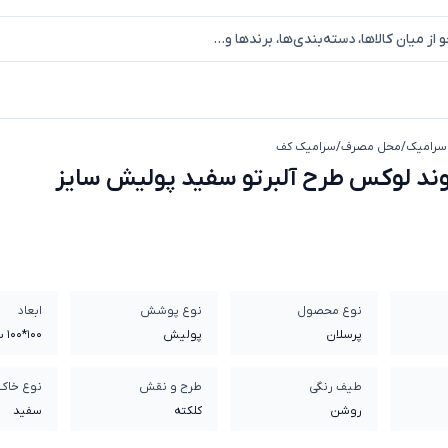
سرامیک
/
محل مصرف
/
سرامیک کف
پرسلان الوند لوکس طرح آلبرتو سفید پولیش سایز 100*100
وند لوکس طرح آلبرتو سفید پولیش سایز
نوع محصول
نوع پوشش
ابعاد
پرسلان
پولیش
100*100 سانتی متر
طیف رنگی
طرح و نقش
نوع خاک
روشن
کلکته
سفيد