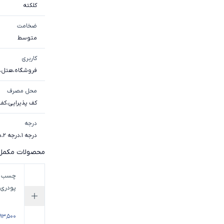
کلکته
ضخامت
متوسط
کاربری
فروشگاه
،
هتل
،
محل مصرف
کف پذیرایی
،
کف 
درجه
درجه 1
،
درجه 2
،
د
محصولات مکمل
چسب ک
کیلوگر
افزودن به 
۱٬۱۹۳٬۵۰۰ توم