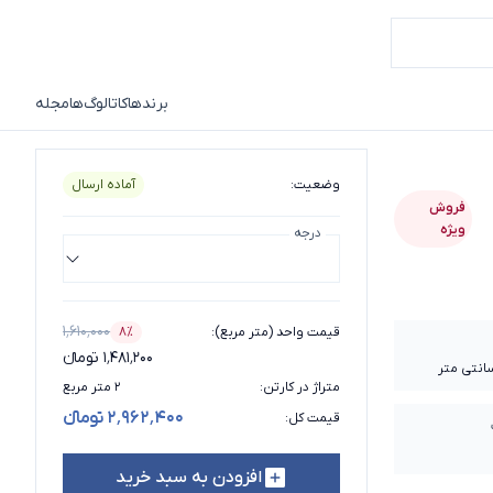
برندها
کاتالوگ‌ها
مجله
وضعیت
:
آماده ارسال
فروش
ویژه
درجه
۱٬۶۱۰٬۰۰۰
قیمت واحد (متر مربع)
:
۸٪
درصد تخفیف
۱٬۴۸۱٬۲۰۰ تومانء
متراژ در کارتن
:
۲ متر مربع
۲٬۹۶۲٬۴۰۰ تومانء
قیمت کل
:
افزودن به سبد خرید