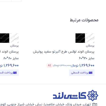
محصولات مرتبط
پرسلان
پرسلان
پرسلان الوند لوکس طرح آلبرتو سفید پولیش
پرسلان الوند
سایز 120*60
سایز 80*80
۱٬۲۶۹٬۶۰۰
۱٬۲۶۹٬۶۰۰
تومانء
توم
۱٬۳۸۰٬۰۰۰
تومانء
۸٪
قیمت محصول
درصد تخفیف
قیمت محصو
پرداخت قسطی
پرداخت قس
تهران، میدان ونک، خیابان ملاصدرا، نبش خیابان شیراز جنوبی، کوچه بهار دوم، 