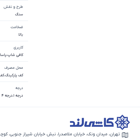
طرح و نقش
سنگ
ضخامت
بالا
کاربری
کافی شاپ
،
پاساژ
محل مصرف
کف پارکینگ
،
کف 
درجه
درجه 1
،
درجه 4
تهران، میدان ونک، خیابان ملاصدرا، نبش خیابان شیراز جنوبی، کوچه بهار دوم، 
آیکون نقشه