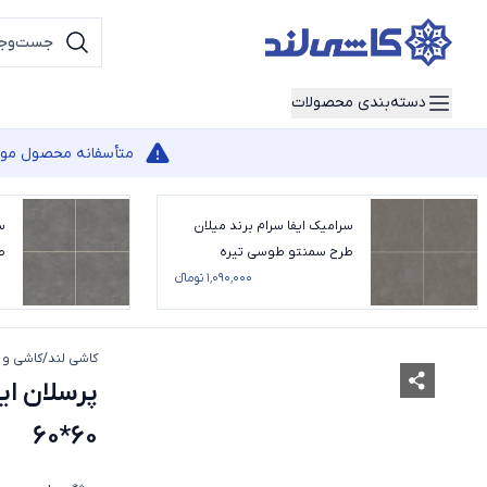
دسته‌بندی محصولات
متأسفانه محصول مورد 
سرامیک ایفا سرام برند میلان
س
طرح سمنتو طوسی تیره
ط
شوگرافکت سایز 100*100
۱٬۰۹۰٬۰۰۰ تومانء
سای
+
1
کاشی لند
/
کاشی و 
60*60