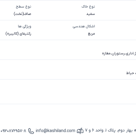
نوع خاک
نوع سطح
سفيد
صاف(تخت)
اشکال هندسی
ویژگی ها
مربع
رکتیفای (کالیبره)
،
اداری
،
رستوران
،
مغازه
حیاط
پلاک 1، واحد 6 و 7
09120872957-8
info@kashiland.com
آیکون ایمیل
آیکون تماس