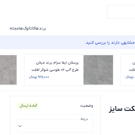
برندها
کاتالوگ‌ها
مجله
شابهی دارند را بررسی کنید.
ن
پرسلان ایفا سرام برند میلان
 افکت
طرح آلپ 02 طوسی شوگر افکت
سایز 60*60
۹۲۵٬۰۰۰ تومانء
وضعیت
:
آماده ارسال
0 طوسی شوگر افکت سایز
درجه