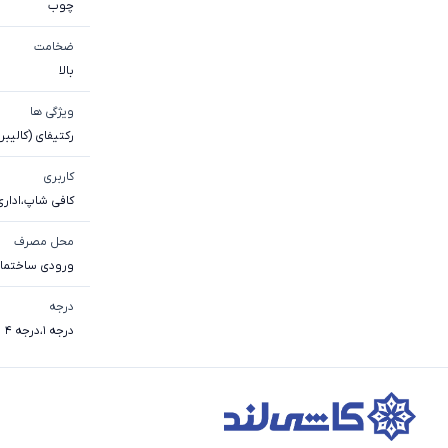
چوب
ضخامت
بالا
ویژگی ها
رکتیفای (کالیبر
کاربری
کافی شاپ
،
اداری
محل مصرف
ورودی ساختما
درجه
درجه 1
،
درجه 4