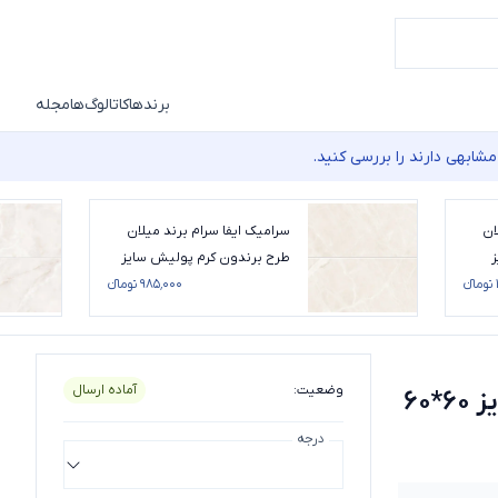
برندها
کاتالوگ‌ها
مجله
شابهی دارند را بررسی کنید.
ان
سرامیک ایفا سرام برند میلان
ز
طرح برندون کرم پولیش سایز
120*60
۹۸۵٬۰۰۰ تومانء
6*60
وضعیت
:
آماده ارسال
60
درجه