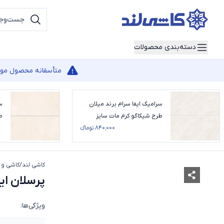
دسته‌بندی محصولات
متأسفانه محصول مورد 
سرامیک ایفا سرام برند میلان
س
طرح شیکاگو کرم مات سایز
طر
120*60
۸۴۰٬۰۰۰ تومانء
کاشی لند
/
کاشی و 
پرسلان ایف
ویژگی‌ها: