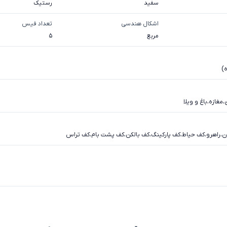
سفيد
رستیک
اشکال هندسی
تعداد فیس
مربع
5
ه)
،
مغازه
،
باغ و ویلا
ن
،
راهرو
،
کف حیاط
،
کف پارکینگ
،
کف بالکن
،
کف پشت بام
،
کف تراس