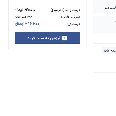
۶۴۵٬۰۰۰ تومانء
قیمت واحد (متر مربع)
:
متراژ در کارتن
:
۱٫۰۸ متر مربع
۶۹۶٬۶۰۰ تومانء
قیمت کل
:
افزودن به سبد خرید
یمه مات